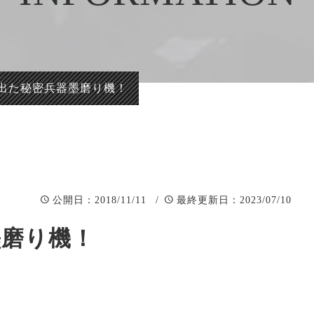
正統派彫刻表札【か
看板、題
まぼこ彫り】
自然風景
正統派彫刻表札【浮
「春夏秋
き彫り】
出た秘密兵器墨磨り機！
：2018/11/11 /
：2023/07/10
公開日
最終更新日
墨磨り機！