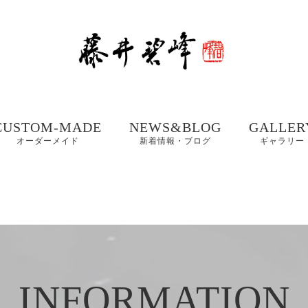
CUSTOM-MADE
NEWS&BLOG
GALLER
オーダーメイド
新着情報・ブログ
ギャラリー
額、掛け軸や木製看
書道お役立ちコンテ
書道家 藤
板などの【書作品の
ンツ
集① 201
制作】
書体ギャラリー｜楷
書・行書・隷書
書道・習字の豆知識
書道家 藤
店名・商品ロゴ、墓
コラム
集② 202
石、表札などの【筆
木製表札の取付方法｜
文字データ制作】
INFORMATION
書道家藤井碧峰流
制作事例
写真で解説
【本気の仕事論】
｜店名・