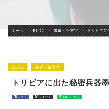
プライバシーポリシ
ー
ホーム
>
BLOG
>
書道・筆文字
>
トリビアに
BLOG
書道・筆文字
トリビアに出た秘密兵器
シェア
ツイート
LINEで送る