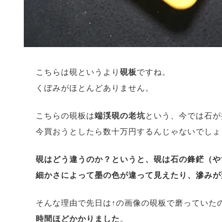
こちらは硯というより
硯板
ですね。
くぼみがほとんどありません。
こちらの硯板は
端渓硯の老坑
という、今では石が
今買おうとしたら数十万円するんじゃないでしょうか
硯はどう違うのか？というと、硯は石の鋒鋩（や
細かさによって墨の色が違って見えたり、滲みが
そんな理由で先日は↑の画像の硯板で磨っていた
時間ほどかかりました
。