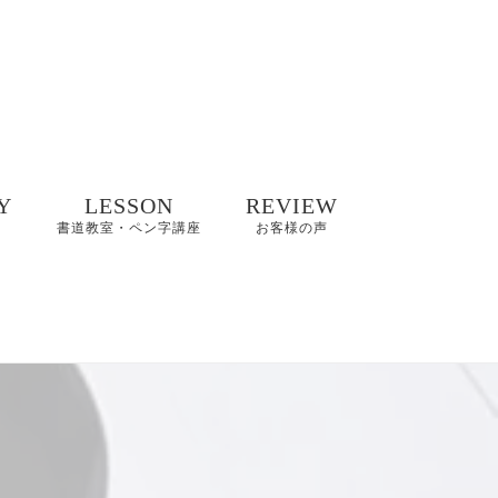
Y
LESSON
REVIEW
書道教室・ペン字講座
お客様の声
井碧峰作品
8/2(日)【縁空×書道家
8～2022年
藤井碧峰×菓子処あら
木 美文字講座と和ス
イーツ】開催
井碧峰作品
3年～
【藤井碧峰書道教
室】のご案内｜砺波
ギャラリー
教室・金沢教室
商品ロゴ、