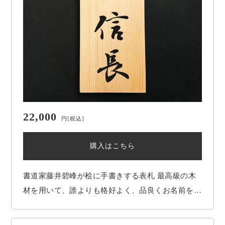
22,000
円
[税込]
購入はこちら
書道家藤井碧峰が桧に手書きする表札 最高級の木
材を用いて、誰よりも格好よく、品良くお名前を書
かせていただきます。 希望されるお名前、お好み
の書体を元に、字形等を時間を掛けて吟味し、心を