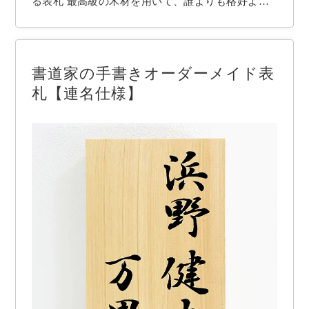
る表札 最高級の木材を用いて、誰よりも格好よ
く、品良くお名前を書かせていただきます。 希望
されるお名前、お好みの書体を元に、字形等を時間
を掛けて吟味し、心を込めて揮毫いたします。 お
書道家の手書きオーダーメイド表
客様にとって世界一の表札を作ることが書道家藤井
札【連名仕様】
碧…