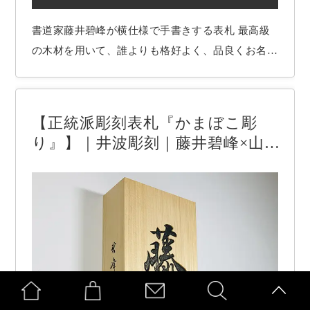
書道家藤井碧峰が横仕様で手書きする表札 最高級
の木材を用いて、誰よりも格好よく、品良くお名前
を書かせていただきます。 希望されるお名前、お
好みの書体を元に、字形等を時間を掛けて吟味し、
心を込めて揮毫いたします。 お客様にとって世界
【正統派彫刻表札『かまぼこ彫
一の表札を作ることが書道家藤井碧峰の使命です。
り』】｜井波彫刻｜藤井碧峰×山
…
﨑新介×吉本知正