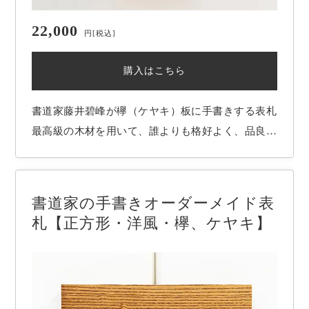
22,000
円
[税込]
購入はこちら
書道家藤井碧峰が欅（ケヤキ）板に手書きする表札
最高級の木材を用いて、誰よりも格好よく、品良く
お名前を書かせていただきます。 希望されるお名
前、お好みの書体を元に、字形等を時間を掛けて吟
味し、心を込めて揮毫いたします。 お客様にとっ
書道家の手書きオーダーメイド表
て世界一の表札を作ることが書道家藤井碧峰の使…
札【正方形・洋風・欅、ケヤキ】