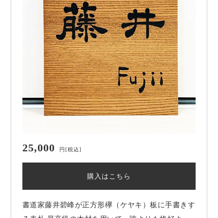
25,000
円
[税込]
購入はこちら
書道家藤井碧峰が正方形欅（ケヤキ）板に手書きす