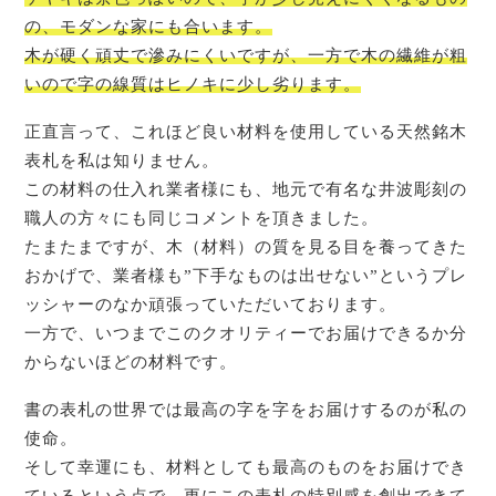
の、モダンな家にも合います。
木が硬く頑丈で滲みにくいですが、一方で木の繊維が粗
いので字の線質はヒノキに少し劣ります。
正直言って、これほど良い材料を使用している天然銘木
表札を私は知りません。
この材料の仕入れ業者様にも、地元で有名な井波彫刻の
職人の方々にも同じコメントを頂きました。
たまたまですが、木（材料）の質を見る目を養ってきた
おかげで、業者様も”下手なものは出せない”というプレ
ッシャーのなか頑張っていただいております。
一方で、いつまでこのクオリティーでお届けできるか分
からないほどの材料です。
書の表札の世界では最高の字を字をお届けするのが私の
使命。
そして幸運にも、材料としても最高のものをお届けでき
ているという点で、更にこの表札の特別感を創出できて