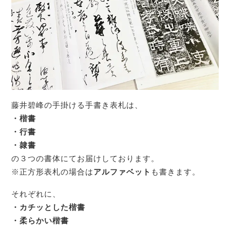
藤井碧峰の手掛ける手書き表札は、
・楷書
・行書
・隷書
の３つの書体にてお届けしております。
※正方形表札の場合は
アルファベット
も書きます。
それぞれに、
・カチッとした楷書
・柔らかい楷書