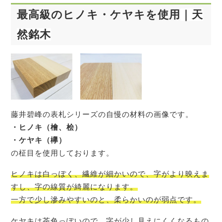
最高級のヒノキ・ケヤキを使用
｜天
然銘木
藤井碧峰の表札シリーズの自慢の材料の画像です。
・ヒノキ（檜、桧）
・ケヤキ（欅）
の柾目を使用しております。
ヒノキは白っぽく、繊維が細かいので、字がより映えま
すし、字の線質が綺麗になります。
一方で少し滲みやすいのと、柔らかいのが弱点です。
ケヤキは茶色っぽいので、字が少し見えにくくなるもの