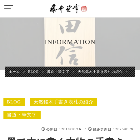
INFORMATION
ホーム
>
BLOG
>
書道・筆文字
>
天然銘木手書き表札の紹介
>
墨で
BLOG
天然銘木手書き表札の紹介
書道・筆文字
：2018/10/16 /
：2025/05/8
公開日
最終更新日