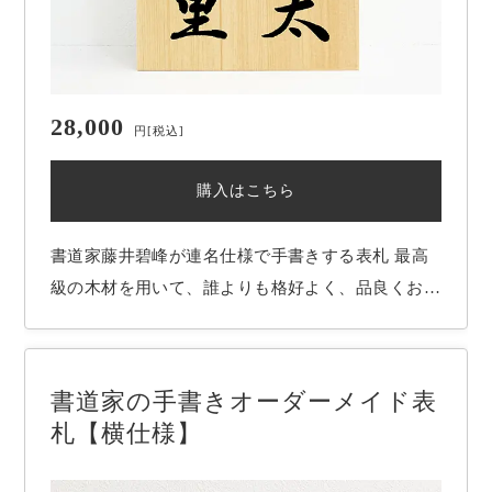
28,000
円
[税込]
購入はこちら
書道家藤井碧峰が連名仕様で手書きする表札 最高
級の木材を用いて、誰よりも格好よく、品良くお名
前を書かせていただきます。 希望されるお名前、
お好みの書体を元に、字形等を時間を掛けて吟味
し、心を込めて揮毫いたします。 お客様にとって
書道家の手書きオーダーメイド表
世界一の表札を作ることが書道家藤井碧峰の使命で
札【横仕様】
す…