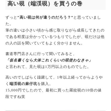
高い硯（端渓硯）を買うの巻
ずっと
”高い硯は何が違うのだろう？”
と思っていまし
た。
筆の違いは小さい頃から感じ取りながら成長してきたの
である程度は分かっているつもりでしたが、硯だけは他
の人の話を聞いていてもよく分かりません。
書道専門店さんに行って聞いてみると、
「仮名書くなら大体これくらいの硯使わなきゃ」
と言われて、見た硯は1万円以上のものでした。
高いのでしばらく躊躇して、1年以上経ってからようや
く
端渓硯の麻仔坑
を購入。
15,000円でしたので、最初に買った羅紋硯の10倍の値
段ですね笑