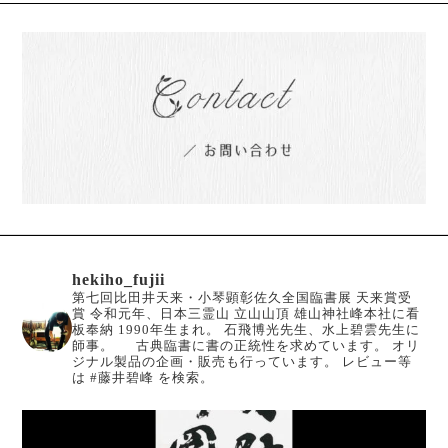
hekiho_fujii
第七回比田井天来・小琴顕彰佐久全国臨書展 天来賞受
賞
令和元年、日本三霊山 立山山頂 雄山神社峰本社に看
板奉納
1990年生まれ。
石飛博光先生、水上碧雲先生に
師事。
古典臨書に書の正統性を求めています。
オリ
ジナル製品の企画・販売も行っています。
レビュー等
は #藤井碧峰 を検索。