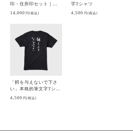
印・住所印セット｜の
字Tシャツ
し用スタンプ・ゴム印
14,000
4,500
円
[税込]
円
[税込]
｜冠婚葬祭・年賀状に
も最適
「餌を与えないで下さ
い」本格的筆文字Tシャ
ツ
4,500
円
[税込]