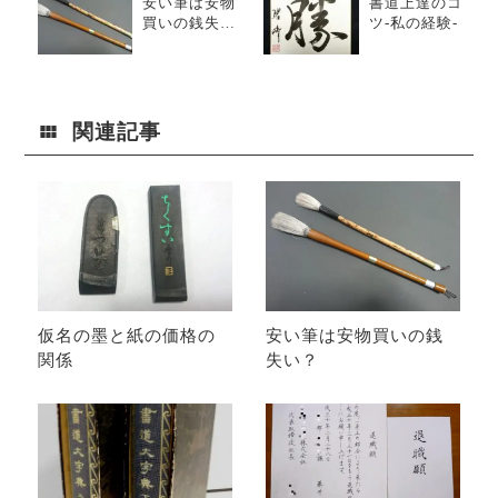
安い筆は安物
書道上達のコ
買いの銭失
ツ-私の経験-
い？
関連記事
仮名の墨と紙の価格の
安い筆は安物買いの銭
関係
失い？