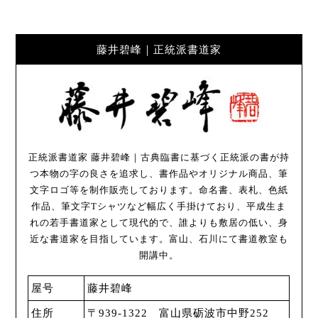
藤井碧峰｜正統派書道家
正統派書道家 藤井碧峰｜古典臨書に基づく正統派の書が持
つ本物の字の良さを追求し、書作品やオリジナル商品、筆
文字ロゴ等を制作販売しております。命名書、表札、色紙
作品、筆文字Tシャツなど幅広く手掛けており、平成生ま
れの若手書道家として現代的で、誰よりも敷居の低い、身
近な書道家を目指しています。富山、石川にて書道教室も
開講中。
屋号
藤井碧峰
住所
〒939-1322 富山県砺波市中野252