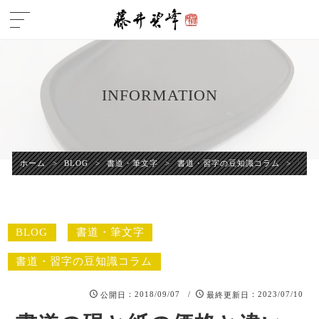
INFORMATION
ホーム
>
BLOG
>
書道・筆文字
>
書道・習字の豆知識コラム
>
書道
BLOG
書道・筆文字
書道・習字の豆知識コラム
：2018/09/07 /
：2023/07/10
公開日
最終更新日