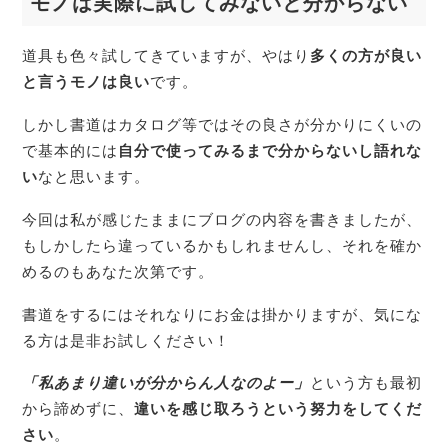
モノは実際に試してみないと分からない
道具も色々試してきていますが、やはり
多くの方が良い
と言うモノは良い
です。
しかし書道はカタログ等ではその良さが分かりにくいの
で基本的には
自分で使ってみるまで分からないし語れな
い
なと思います。
今回は私が感じたままにブログの内容を書きましたが、
もしかしたら違っているかもしれませんし、それを確か
めるのもあなた次第です。
書道をするにはそれなりにお金は掛かりますが、気にな
る方は是非お試しください！
「私あまり違いが分からん人なのよー」
という方も最初
から諦めずに、
違いを感じ取ろうという
努力をしてくだ
さい
。