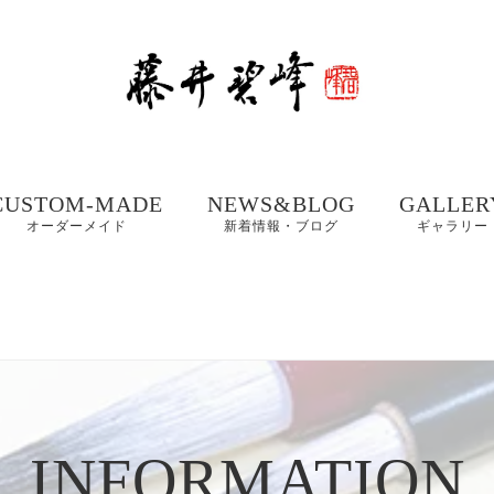
CUSTOM-MADE
NEWS&BLOG
GALLER
オーダーメイド
新着情報・ブログ
ギャラリー
額、掛け軸や木製看
書道お役立ちコンテ
書道家 藤
板などの【書作品の
ンツ
集① 201
制作】
書体ギャラリー｜楷
書・行書・隷書
書道・習字の豆知識
書道家 藤
店名・商品ロゴ、墓
コラム
集② 202
石、表札などの【筆
木製表札の取付方法｜
文字データ制作】
INFORMATION
書道家藤井碧峰流
制作事例
写真で解説
【本気の仕事論】
｜店名・