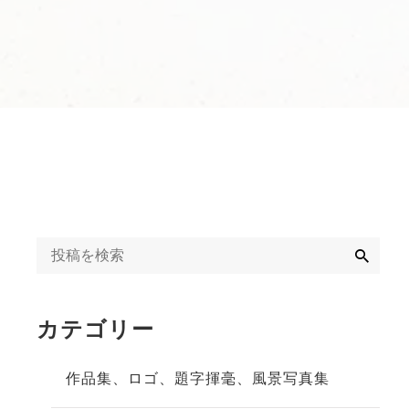
字揮毫
◆◇日刊オンライン
タクト教室紹介記事
ギャラリー
◇◆2020年
冬」
◆◇週末、金沢。書
道教室体験記事
◇◆2023年
検
索
カテゴリー
作品集、ロゴ、題字揮毫、風景写真集