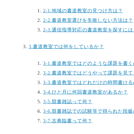
2-1.
地域の書道教室の見つけ方は？
2-2.
書道教室選びを失敗しない方法は？
2-3.
通信指導対応の書道教室を探すには
3.
書道教室では何をしているか？
3-1.
書道教室ではどのような課題を書く
3-2.
書道教室ではどうやって課題を見て
3-3.
書道教室ではどれだけの時間書ける
3-4.
ひと月に何回書道教室があるか？
3-5.
競書雑誌って何？
3-6.
競書雑誌での試験等で得られた段級
3-7.
古典臨書って何？