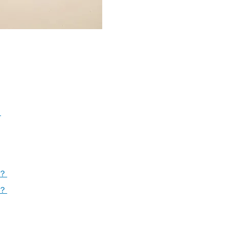
？
？
？