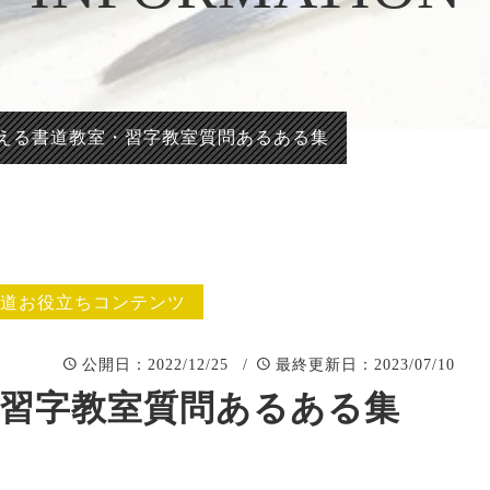
正統派彫刻表札【か
看板、題
まぼこ彫り】
自然風景
正統派彫刻表札【浮
「春夏秋
き彫り】
える書道教室・習字教室質問あるある集
道お役立ちコンテンツ
：2022/12/25 /
：2023/07/10
公開日
最終更新日
習字教室質問あるある集