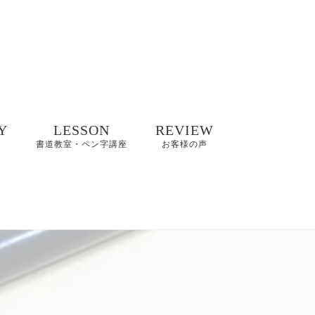
Y
LESSON
REVIEW
書道教室・ペン字講座
お客様の声
井碧峰作品
8/2(日)【縁空×書道家
8～2022年
藤井碧峰×菓子処あら
木 美文字講座と和ス
イーツ】開催
井碧峰作品
3年～
【藤井碧峰書道教
室】のご案内｜砺波
ギャラリー
教室・金沢教室
商品ロゴ、