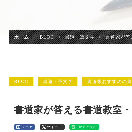
プライバシーポリシ
ー
ホーム
>
BLOG
>
書道・筆文字
>
書道家が答
BLOG
書道・筆文字
書道家おすすめの書
書道家が答える書道教室・
シェア
ツイート
LINEで送る