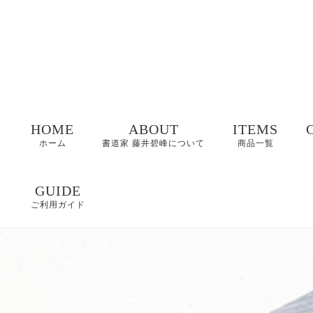
HOME
ABOUT
ITEMS
ホーム
書道家 藤井碧峰について
商品一覧
命名書
GUIDE
ご利用ガイド
表札
FAQ
書作品
特定商取引に基づく
表記