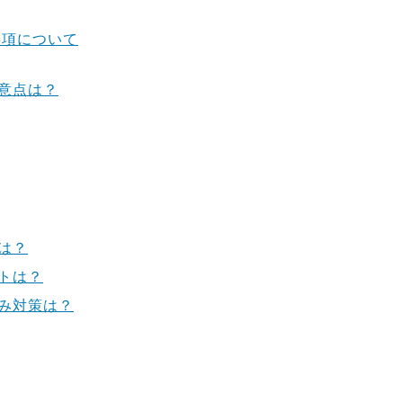
事項について
意点は？
は？
トは？
み対策は？