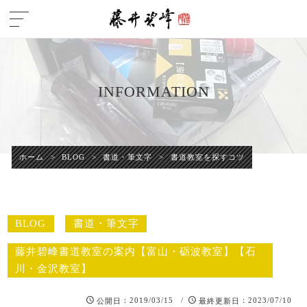
INFORMATION
ホーム
>
BLOG
>
書道・筆文字
>
書道教室を探すコツ
BLOG
書道・筆文字
藤井碧峰書道教室の案内【富山・砺波教室】【石
川・金沢教室】
：2019/03/15 /
：2023/07/10
公開日
最終更新日