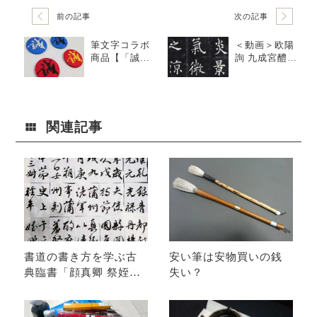
前の記事
次の記事
筆文字コラボ
＜動画＞欧陽
商品【「誠」
詢 九成宮醴泉
刺繍バッジ】
銘の臨書
販売！
関連記事
書道の書き方を学ぶ古
安い筆は安物買いの銭
典臨書「顔真卿 祭姪文
失い？
稿」