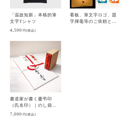
「温故知新」本格的筆
看板、筆文字ロゴ、題
文字Tシャツ
字揮毫等のご依頼と料
金｜書のオーダーメイ
4,500
円
[税込]
ド
書道家が書く慶弔印
（氏名印）｜のし袋に
最適な直筆風お名前ス
7,000
円
[税込]
タンプ（役職・社名オ
プション対応）