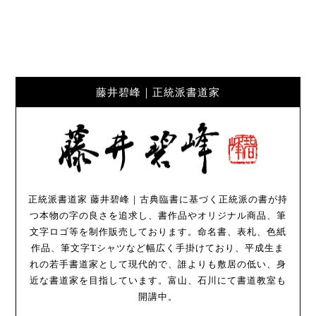
藤井碧峰｜正統派書道家
正統派書道家 藤井碧峰｜古典臨書に基づく正統派の書が持
つ本物の字の良さを追求し、書作品やオリジナル商品、筆
文字ロゴ等を制作販売しております。命名書、表札、色紙
作品、筆文字Tシャツなど幅広く手掛けており、平成生ま
れの若手書道家として現代的で、誰よりも敷居の低い、身
近な書道家を目指しています。富山、石川にて書道教室も
開講中。