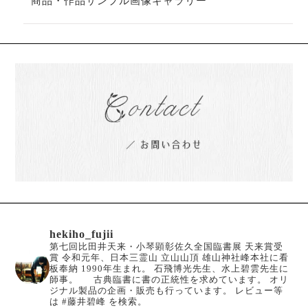
商品・作品サンプル画像ギャラリー
hekiho_fujii
第七回比田井天来・小琴顕彰佐久全国臨書展 天来賞受
賞
令和元年、日本三霊山 立山山頂 雄山神社峰本社に看
板奉納
1990年生まれ。
石飛博光先生、水上碧雲先生に
師事。
古典臨書に書の正統性を求めています。
オリ
ジナル製品の企画・販売も行っています。
レビュー等
は #藤井碧峰 を検索。