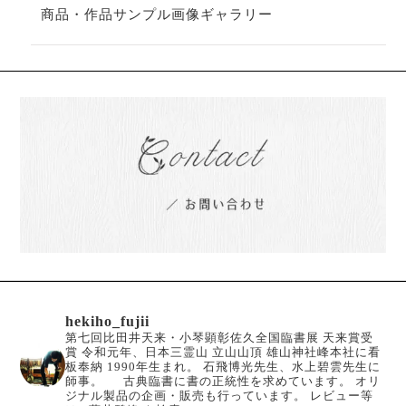
商品・作品サンプル画像ギャラリー
hekiho_fujii
第七回比田井天来・小琴顕彰佐久全国臨書展 天来賞受
賞
令和元年、日本三霊山 立山山頂 雄山神社峰本社に看
板奉納
1990年生まれ。
石飛博光先生、水上碧雲先生に
師事。
古典臨書に書の正統性を求めています。
オリ
ジナル製品の企画・販売も行っています。
レビュー等