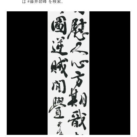
は #藤井碧峰 を検索。