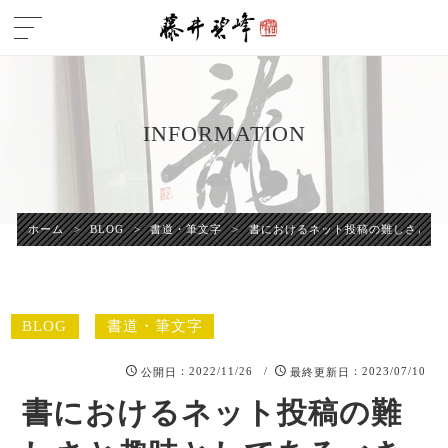
INFORMATION
ホーム
>
BLOG
>
書道・筆文字
>
書におけるネット投稿の難しさと趣
BLOG
書道・筆文字
：2022/11/26 /
：2023/07/10
公開日
最終更新日
書におけるネット投稿の難