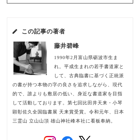
この記事の著者
藤井碧峰
1990年2月富山県砺波市生ま
れ。平成生まれの若手書道家と
して、古典臨書に基づく正統派
の書が持つ本物の字の良さを追求しながら、現代
的で、誰よりも敷居の低い、身近な書道家を目指
して活動しております。第七回比田井天来・小琴
顕彰佐久全国臨書展 天来賞受賞。令和元年、日本
三霊山 立山山頂 雄山神社峰本社に看板奉納。