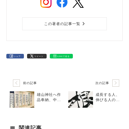
この著者の記事一覧
シェア
ツイート
LINEで送る
前の記事
次の記事
雄山神社へ作
成長する人、
品奉納、中野
伸びる人の特
公民館まつ
徴
り、やくしだ
に文化祭他
関連記事