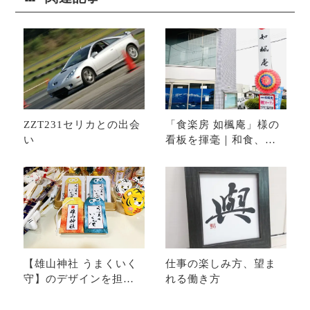
ZZT231セリカとの出会
「食楽房 如楓庵」様の
い
看板を揮毫｜和食、日
本酒｜富山県高岡市伏
木
【雄山神社 うまくいく
仕事の楽しみ方、望ま
守】のデザインを担当
れる働き方
｜雄山神社前立社壇
（岩峅寺）