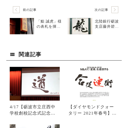
前の記事
次の記事
「鮨 誠虎」様
北陸銀行砺波
の表札を揮毫
支店藤井碧峰
いたしました
書作展2021作
｜お寿司屋さ
品紹介
ん｜東京都千
代田区
関連記事
4/17【砺波市立庄西中
【ダイヤモンドクォー
学校創校記念式記念講
タリー 2021年春号】
演『道』】
『合従連衡』揮毫｜ビ
ジネス本