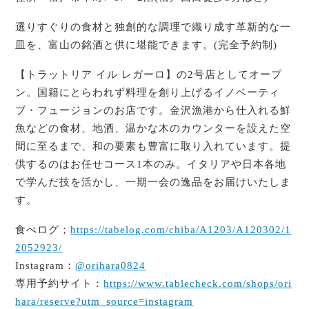
選りすぐりの食材と独創的な調理で織り成す革新的な一
皿を、富山の銘酒と供に堪能できます。(完全予約制)
【トラットリア イル レガーロ】の2号店としてオープ
ン。国籍にとらわれず料理を創り上げるイノベーティ
ブ・フュージョンのお店です。金沢漁港から仕入れる鮮
魚などの食材、地酒、温かな木のカウンターを設えた空
間に至るまで、和の要素も豊富に取り入れています。提
供するのはお任せコース1本のみ。イタリアや日本各地
で学んだ技を活かし、一期一会の逸品をお届けいたしま
す。
食べログ；
https://tabelog.com/chiba/A1203/A120302/1
2052923/
Instagram：
@orihara0824
専用予約サイト：
https://www.tablecheck.com/shops/ori
hara/reserve?utm_source=instagram