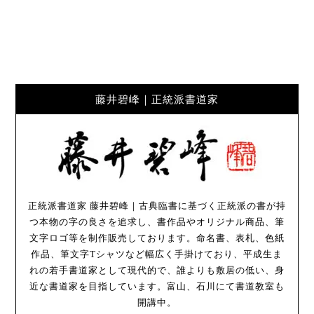
藤井碧峰｜正統派書道家
正統派書道家 藤井碧峰｜古典臨書に基づく正統派の書が持
つ本物の字の良さを追求し、書作品やオリジナル商品、筆
文字ロゴ等を制作販売しております。命名書、表札、色紙
作品、筆文字Tシャツなど幅広く手掛けており、平成生ま
れの若手書道家として現代的で、誰よりも敷居の低い、身
近な書道家を目指しています。富山、石川にて書道教室も
開講中。