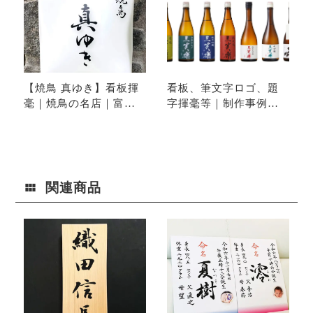
【焼鳥 真ゆき】看板揮
看板、筆文字ロゴ、題
毫｜焼鳥の名店｜富山
字揮毫等｜制作事例ギ
県高岡市高岡大仏近く
ャラリー
関連商品