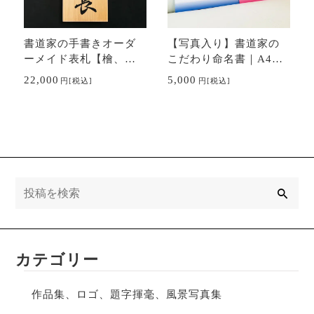
書道家の手書きオーダ
【写真入り】書道家の
ーメイド表札【檜、
こだわり命名書｜A4和
桧、ヒノキ】
紙プリント｜出産祝
22,000
5,000
円
[税込]
円
[税込]
い、贈り物に
検
索
カテゴリー
作品集、ロゴ、題字揮毫、風景写真集