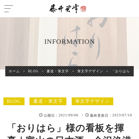
INFORMATION
ホーム
>
BLOG
>
書道・筆文字
>
筆文字デザイン
>
「おりはら」様
BLOG
書道・筆文字
筆文字デザイン
：2021/09/06 /
：2023/07/10
公開日
最終更新日
「おりはら」様の看板を揮