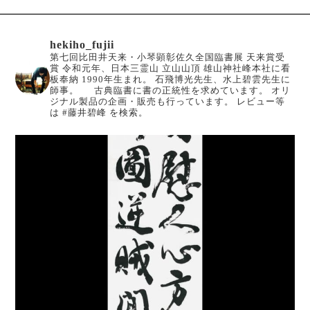
hekiho_fujii
第七回比田井天来・小琴顕彰佐久全国臨書展 天来賞受
賞
令和元年、日本三霊山 立山山頂 雄山神社峰本社に看
板奉納
1990年生まれ。
石飛博光先生、水上碧雲先生に
師事。
古典臨書に書の正統性を求めています。
オリ
ジナル製品の企画・販売も行っています。
レビュー等
は #藤井碧峰 を検索。