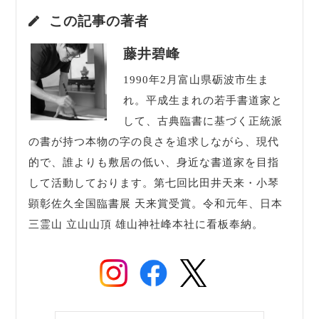
この記事の著者
藤井碧峰
1990年2月富山県砺波市生ま
れ。平成生まれの若手書道家と
して、古典臨書に基づく正統派
の書が持つ本物の字の良さを追求しながら、現代
的で、誰よりも敷居の低い、身近な書道家を目指
して活動しております。第七回比田井天来・小琴
顕彰佐久全国臨書展 天来賞受賞。令和元年、日本
三霊山 立山山頂 雄山神社峰本社に看板奉納。