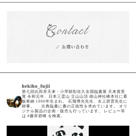
hekiho_fujii
第七回比田井天来・小琴顕彰佐久全国臨書展 天来賞受
賞
令和元年、日本三霊山 立山山頂 雄山神社峰本社に看
板奉納
1990年生まれ。
石飛博光先生、水上碧雲先生に
師事。
古典臨書に書の正統性を求めています。
オリ
ジナル製品の企画・販売も行っています。
レビュー等
は #藤井碧峰 を検索。