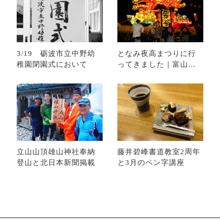
3/19 砺波市立中野幼
となみ夜高まつりに行
稚園閉園式において
ってきました｜富山県
砺波市のお祭り
立山山頂雄山神社奉納
藤井碧峰書道教室2周年
登山と北日本新聞掲載
と3月のペン字講座