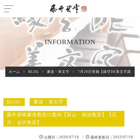
INFORMATION
ホーム
>
BLOG
>
書道・筆文字
>
7月28日実施【縁空DE美文字講座】
BLOG
書道・筆文字
藤井碧峰書道教室の案内【富山・砺波教室】【石
川・金沢教室】
：2020/07/16 /
：2023/07/10
公開日
最終更新日