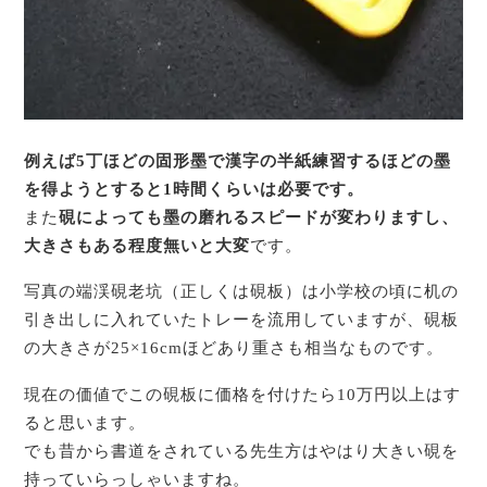
例えば5丁ほどの固形墨で漢字の半紙練習するほどの墨
を得ようとすると1時間くらいは必要です。
また
硯によっても墨の磨れるスピードが変わりますし、
大きさもある程度無いと大変
です。
写真の端渓硯老坑（正しくは硯板）は小学校の頃に机の
引き出しに入れていたトレーを流用していますが、硯板
の大きさが25×16cmほどあり重さも相当なものです。
現在の価値でこの硯板に価格を付けたら10万円以上はす
ると思います。
でも昔から書道をされている先生方はやはり大きい硯を
持っていらっしゃいますね。