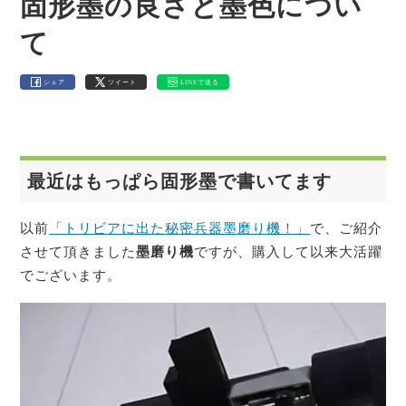
固形墨の良さと墨色につい
て
シェア
ツイート
LINEで送る
最近はもっぱら固形墨で書いてます
以前
「トリビアに出た秘密兵器墨磨り機！」
で、ご紹介
させて頂きました
墨磨り機
ですが、購入して以来大活躍
でございます。