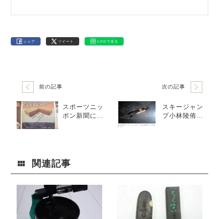
シェア
ツイート
LINEで送る
前の記事
次の記事
スポーツニッ
スキージャン
ポン新聞に広
プ小林陵侑選
告掲載しまし
手の快挙とメ
た！
ディア
関連記事