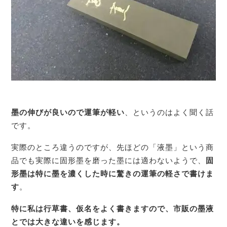
墨の伸びが良いので運筆が軽い
、というのはよく聞く話
です。
実際のところ違うのですが、先ほどの「液墨」という商
品でも実際に固形墨を磨った墨には適わないようで、
固
形墨は特に墨を濃くした時に驚きの運筆の軽さで書けま
す
。
特に私は行草書、仮名をよく書きますので、市販の墨液
とでは大きな違いを感じます。