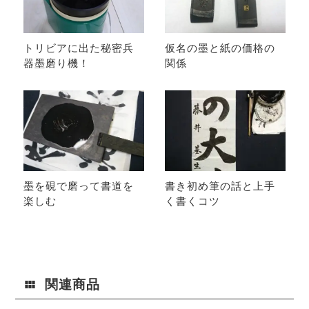
トリビアに出た秘密兵
仮名の墨と紙の価格の
器墨磨り機！
関係
墨を硯で磨って書道を
書き初め筆の話と上手
楽しむ
く書くコツ
関連商品