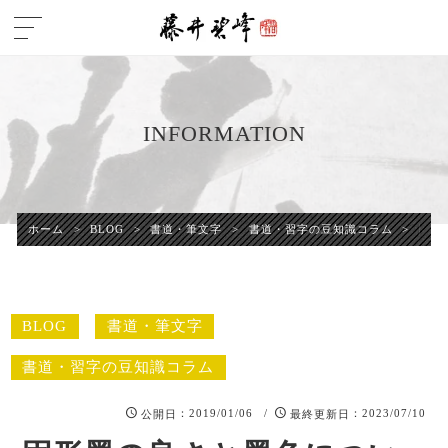
INFORMATION
ホーム
>
BLOG
>
書道・筆文字
>
書道・習字の豆知識コラム
>
固形
BLOG
書道・筆文字
書道・習字の豆知識コラム
：2019/01/06 /
：2023/07/10
公開日
最終更新日