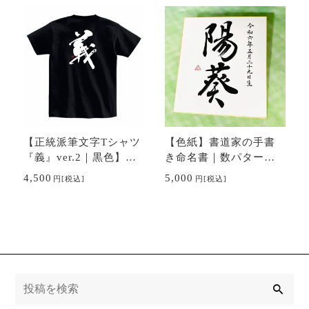
【正統派筆文字Tシャツ
【色紙】書道家の手書
『義』ver.2｜黒色】―
き命名書｜数パターン
伝統の書を纏う
有｜出産祝い、贈り物
4,500
5,000
円
[税込]
円
[税込]
に
検
索