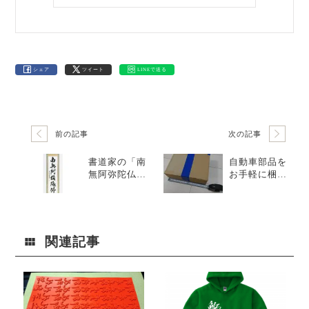
シェア
ツイート
LINEで送る
前の記事
次の記事
書道家の「南
自動車部品を
無阿弥陀仏」
お手軽に梱包
掛け軸｜意味
＆発送
と想いを形に
関連記事