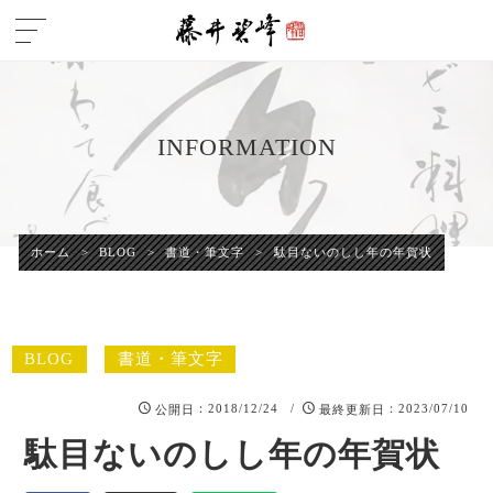
INFORMATION
ホーム
>
BLOG
>
書道・筆文字
>
駄目ないのしし年の年賀状
BLOG
書道・筆文字
：2018/12/24 /
：2023/07/10
公開日
最終更新日
駄目ないのしし年の年賀状