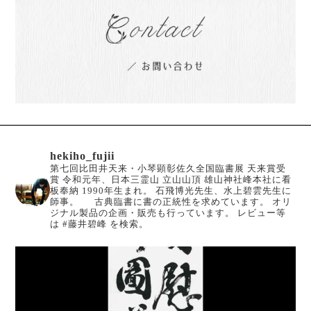
hekiho_fujii
第七回比田井天来・小琴顕彰佐久全国臨書展 天来賞受
賞
令和元年、日本三霊山 立山山頂 雄山神社峰本社に看
板奉納
1990年生まれ。
石飛博光先生、水上碧雲先生に
師事。
古典臨書に書の正統性を求めています。
オリ
ジナル製品の企画・販売も行っています。
レビュー等
は #藤井碧峰 を検索。