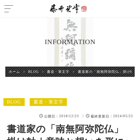
INFORMATION
ホーム
>
BLOG
>
書道・筆文字
>
書道家の「南無阿弥陀仏」掛け軸｜
BLOG
書道・筆文字
：2018/12/23 /
：2024/05/25
公開日
最終更新日
書道家の「南無阿弥陀仏」