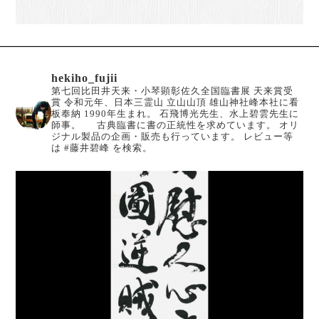
hekiho_fujii
第七回比田井天来・小琴顕彰佐久全国臨書展 天来賞受
賞
令和元年、日本三霊山 立山山頂 雄山神社峰本社に看
板奉納
1990年生まれ。
石飛博光先生、水上碧雲先生に
師事。
古典臨書に書の正統性を求めています。
オリ
ジナル製品の企画・販売も行っています。
レビュー等
は #藤井碧峰 を検索。