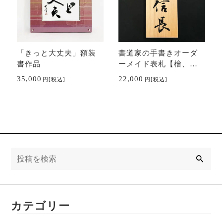
「きっと大丈夫」額装
書道家の手書きオーダ
書作品
ーメイド表札【檜、
桧、ヒノキ】
35,000
22,000
円
[税込]
円
[税込]
検
索
カテゴリー