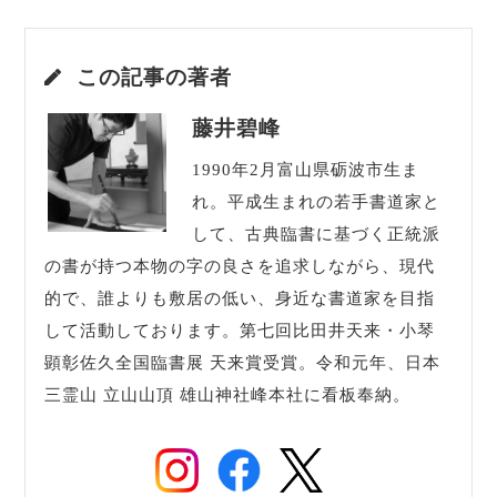
「南無阿彌陀佛」 掛け軸サイズ:約200×55(cm) 作
品サイズ：約135ｘ35(cm) ・素材:紙、布、…
この記事の著者
藤井碧峰
1990年2月富山県砺波市生ま
れ。平成生まれの若手書道家と
して、古典臨書に基づく正統派
の書が持つ本物の字の良さを追求しながら、現代
的で、誰よりも敷居の低い、身近な書道家を目指
して活動しております。第七回比田井天来・小琴
顕彰佐久全国臨書展 天来賞受賞。令和元年、日本
三霊山 立山山頂 雄山神社峰本社に看板奉納。