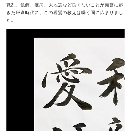
戦乱、飢饉、疫病、大地震など良くないことが頻繁に起
きた鎌倉時代に、この親鸞の教えは瞬く間に広まりまし
た。