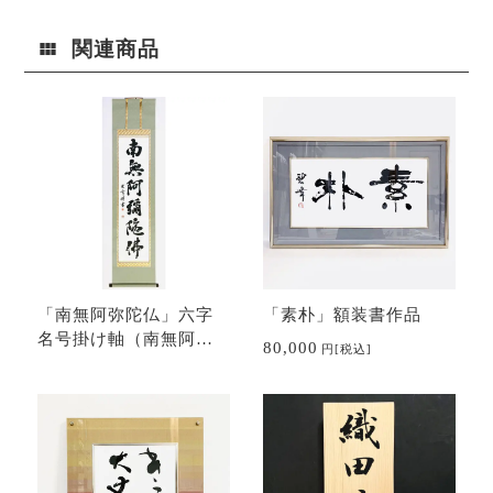
関連商品
「南無阿弥陀仏」六字
「素朴」額装書作品
名号掛け軸（南無阿彌
80,000
円
[税込]
陀佛）