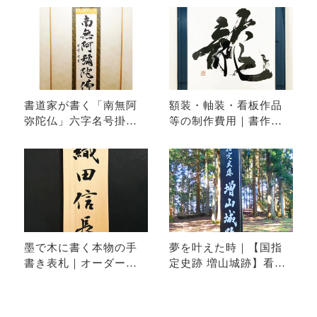
書道家が書く「南無阿
額装・軸装・看板作品
弥陀仏」六字名号掛け
等の制作費用｜書作品
軸｜オーダーメイド作
の依頼
品制作
墨で木に書く本物の手
夢を叶えた時｜【国指
書き表札｜オーダーメ
定史跡 増山城跡】看板
イド表札
揮毫｜富山県砺波市