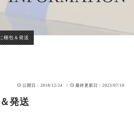
正統派彫刻表札【か
看板、題
まぼこ彫り】
自然風景
正統派彫刻表札【浮
「春夏秋
き彫り】
に梱包＆発送
：2018/12/24 /
：2023/07/10
公開日
最終更新日
＆発送