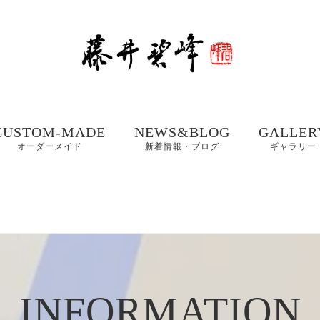
CUSTOM-MADE
NEWS&BLOG
GALLER
オーダーメイド
新着情報・ブログ
ギャラリー
額、掛け軸や木製看
書道お役立ちコンテ
書道家 藤
板などの【書作品の
ンツ
集① 201
制作】
書体ギャラリー｜楷
書・行書・隷書
書道・習字の豆知識
書道家 藤
店名・商品ロゴ、墓
コラム
集② 202
石、表札などの【筆
木製表札の取付方法｜
文字データ制作】
INFORMATION
書道家藤井碧峰流
制作事例
写真で解説
【本気の仕事論】
｜店名・