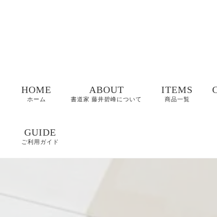
HOME
ABOUT
ITEMS
ホーム
書道家 藤井碧峰について
商品一覧
命名書
GUIDE
ご利用ガイド
表札
FAQ
書作品
特定商取引に基づく
表記