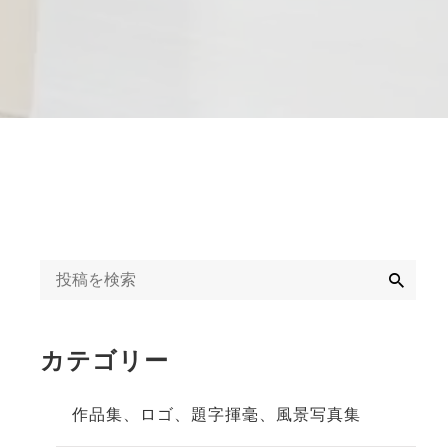
字揮毫
◆◇日刊オンライン
タクト教室紹介記事
ギャラリー
◇◆2020年
冬」
◆◇週末、金沢。書
道教室体験記事
◇◆2023年
検
索
カテゴリー
作品集、ロゴ、題字揮毫、風景写真集