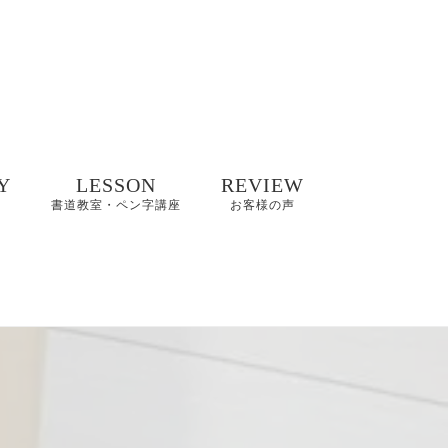
Y
LESSON
REVIEW
書道教室・ペン字講座
お客様の声
井碧峰作品
8/2(日)【縁空×書道家
8～2022年
藤井碧峰×菓子処あら
木 美文字講座と和ス
イーツ】開催
井碧峰作品
3年～
【藤井碧峰書道教
室】のご案内｜砺波
ギャラリー
教室・金沢教室
商品ロゴ、