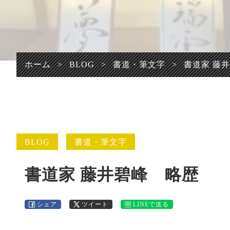
プライバシーポリシ
ー
ホーム
>
BLOG
>
書道・筆文字
>
書道家 藤
BLOG
書道・筆文字
書道家 藤井碧峰 略歴
シェア
ツイート
LINEで送る