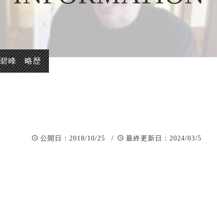
正統派彫刻表札【か
看板、題
まぼこ彫り】
自然風景
正統派彫刻表札【浮
「春夏秋
き彫り】
井碧峰 略歴
：2018/10/25 /
：2024/03/5
公開日
最終更新日