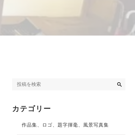
字揮毫
◆◇日刊オンライン
タクト教室紹介記事
ギャラリー
◇◆2020年
冬」
◆◇週末、金沢。書
道教室体験記事
◇◆2023年
検
索
カテゴリー
作品集、ロゴ、題字揮毫、風景写真集