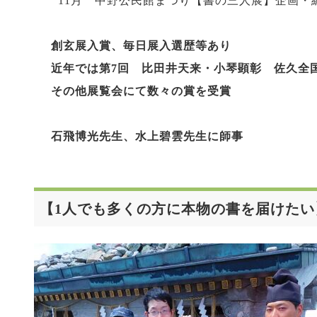
11月 中野公民館まつり【書の三人展】企画・
創玄展入賞、毎日展入選歴等あり
近年では第7回 比田井天来・小琴顕彰 佐久全
その他展覧会にて数々の賞を受賞
石飛博光先生、水上碧雲先生に師事
【1人でも多くの方に本物の書を届けたい