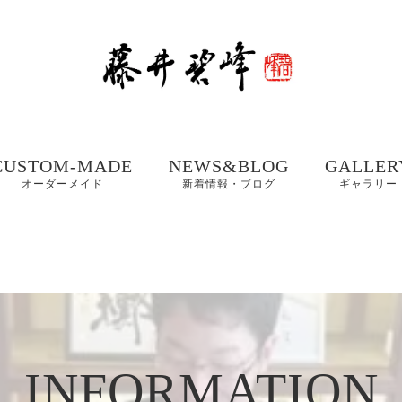
CUSTOM-MADE
NEWS&BLOG
GALLER
オーダーメイド
新着情報・ブログ
ギャラリー
額、掛け軸や木製看
書道お役立ちコンテ
書道家 藤
板などの【書作品の
ンツ
集① 201
制作】
書体ギャラリー｜楷
書・行書・隷書
書道・習字の豆知識
書道家 藤
店名・商品ロゴ、墓
コラム
集② 202
石、表札などの【筆
木製表札の取付方法｜
文字データ制作】
INFORMATION
書道家藤井碧峰流
制作事例
写真で解説
【本気の仕事論】
｜店名・