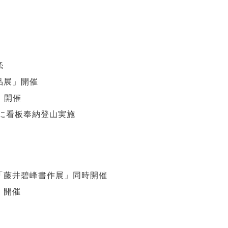
毫
作品展」開催
」開催
に看板奉納登山実施
「藤井碧峰書作展」同時開催
」開催