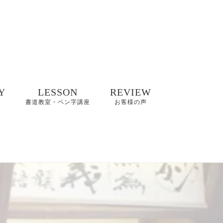
Y
LESSON
REVIEW
書道教室・ペン字講座
お客様の声
井碧峰作品
8/2(日)【縁空×書道家
8～2022年
藤井碧峰×菓子処あら
木 美文字講座と和ス
イーツ】開催
井碧峰作品
3年～
【藤井碧峰書道教
室】のご案内｜砺波
ギャラリー
教室・金沢教室
商品ロゴ、