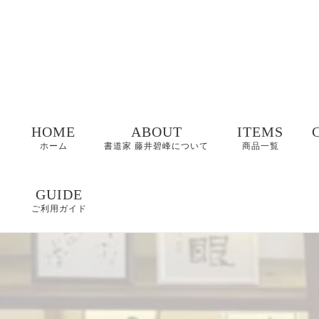
HOME
ABOUT
ITEMS
ホーム
書道家 藤井碧峰について
商品一覧
命名書
GUIDE
ご利用ガイド
表札
FAQ
書作品
特定商取引に基づく
表記