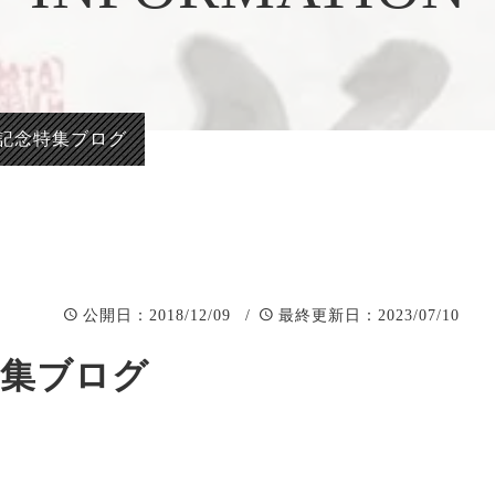
正統派彫刻表札【か
看板、題
まぼこ彫り】
自然風景
正統派彫刻表札【浮
「春夏秋
き彫り】
年記念特集ブログ
：2018/12/09 /
：2023/07/10
公開日
最終更新日
特集ブログ