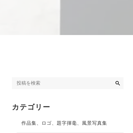
字揮毫
◆◇日刊オンライン
タクト教室紹介記事
ギャラリー
◇◆2020年
冬」
◆◇週末、金沢。書
道教室体験記事
◇◆2023年
検
索
カテゴリー
作品集、ロゴ、題字揮毫、風景写真集