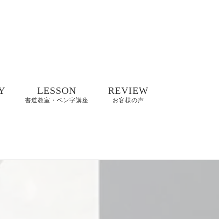
Y
LESSON
REVIEW
書道教室・ペン字講座
お客様の声
井碧峰作品
8/2(日)【縁空×書道家
8～2022年
藤井碧峰×菓子処あら
木 美文字講座と和ス
イーツ】開催
井碧峰作品
3年～
【藤井碧峰書道教
室】のご案内｜砺波
ギャラリー
教室・金沢教室
商品ロゴ、