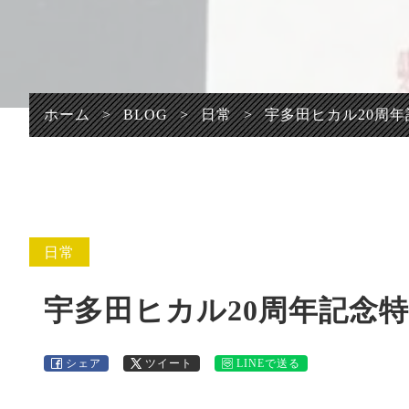
プライバシーポリシ
ー
ホーム
>
BLOG
>
日常
>
宇多田ヒカル20周
日常
宇多田ヒカル20周年記念
シェア
ツイート
LINEで送る