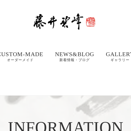
CUSTOM-MADE
NEWS&BLOG
GALLER
オーダーメイド
新着情報・ブログ
ギャラリー
額、掛け軸や木製看
書道お役立ちコンテ
書道家 藤
板などの【書作品の
ンツ
集① 201
制作】
書体ギャラリー｜楷
書・行書・隷書
書道・習字の豆知識
書道家 藤
店名・商品ロゴ、墓
コラム
集② 202
石、表札などの【筆
木製表札の取付方法｜
文字データ制作】
INFORMATION
書道家藤井碧峰流
制作事例
写真で解説
【本気の仕事論】
｜店名・