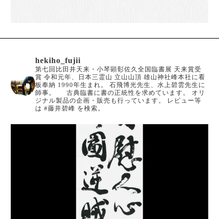
hekiho_fujii
第七回比田井天来・小琴顕彰佐久全国臨書展 天来賞受
賞
令和元年、日本三霊山 立山山頂 雄山神社峰本社に看
板奉納
1990年生まれ。
石飛博光先生、水上碧雲先生に
師事。
古典臨書に書の正統性を求めています。
オリ
ジナル製品の企画・販売も行っています。
レビュー等
は #藤井碧峰 を検索。