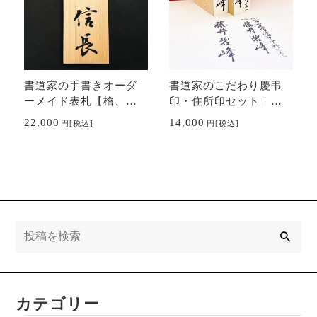
書道家の手書きオーダ
書道家のこだわり慶弔
ーメイド表札【檜、
印・住所印セット｜の
桧、ヒノキ】
し用スタンプ・ゴム印
22,000
14,000
円
[税込]
円
[税込]
｜冠婚葬祭・年賀状に
も最適
検
索
カテゴリー