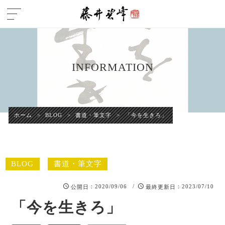
INFORMATION
ホーム
>
BLOG
>
書道・筆文字
>
「今を生きろ」
BLOG
書道・筆文字
：2020/09/06 /
：2023/07/10
公開日
最終更新日
「今を生きろ」