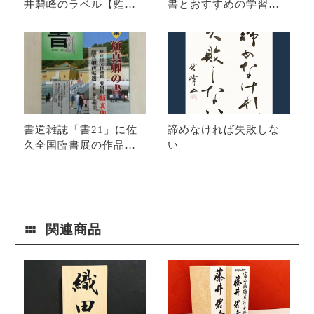
井碧峰のラベル【甦
書とおすすめの学習方
る】｜富山の日本酒
法・上達方法
書道雑誌「書21」に佐
諦めなければ失敗しな
久全国臨書展の作品が
い
掲載されました
関連商品