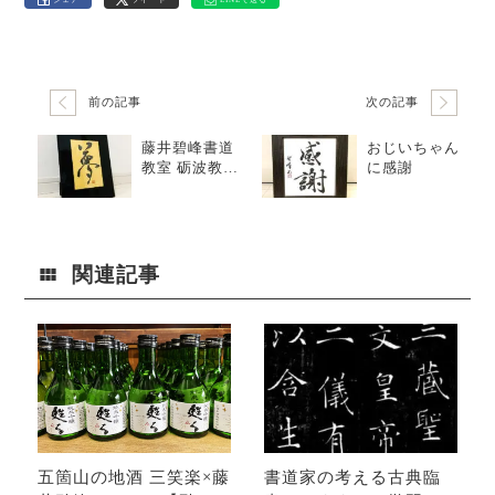
前の記事
次の記事
藤井碧峰書道
おじいちゃん
教室 砺波教室
に感謝
について
関連記事
五箇山の地酒 三笑楽×藤
書道家の考える古典臨