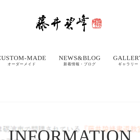
CUSTOM-MADE
NEWS&BLOG
GALLER
オーダーメイド
新着情報・ブログ
ギャラリー
額、掛け軸や木製看
書道お役立ちコンテ
書道家 藤
板などの【書作品の
ンツ
集① 201
制作】
書体ギャラリー｜楷
書・行書・隷書
書道・習字の豆知識
書道家 藤
店名・商品ロゴ、墓
コラム
集② 202
石、表札などの【筆
木製表札の取付方法｜
文字データ制作】
INFORMATION
書道家藤井碧峰流
制作事例
写真で解説
【本気の仕事論】
｜店名・