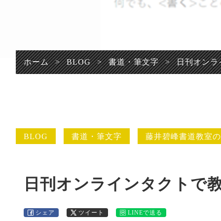
プライバシーポリシ
ー
ホーム
>
BLOG
>
書道・筆文字
>
日刊オンラ
BLOG
書道・筆文字
藤井碧峰書道教室の
日刊オンラインタクトで
シェア
ツイート
LINEで送る