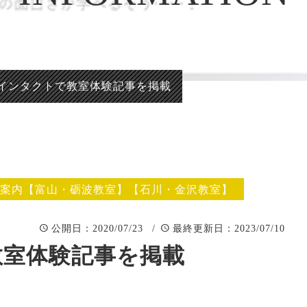
正統派彫刻表札【か
看板、題
まぼこ彫り】
自然風景
正統派彫刻表札【浮
「春夏秋
き彫り】
インタクトで教室体験記事を掲載
案内【富山・砺波教室】【石川・金沢教室】
：2020/07/23 /
：2023/07/10
公開日
最終更新日
教室体験記事を掲載