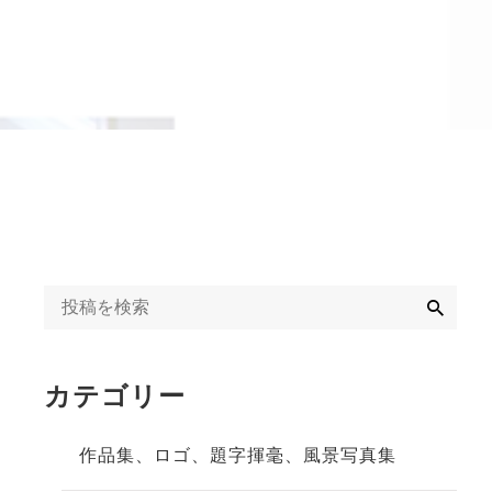
字揮毫
◆◇日刊オンライン
タクト教室紹介記事
ギャラリー
◇◆2020年
冬」
◆◇週末、金沢。書
道教室体験記事
◇◆2023年
検
索
カテゴリー
作品集、ロゴ、題字揮毫、風景写真集