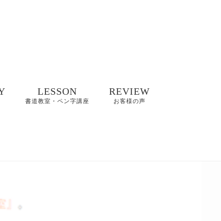
Y
LESSON
REVIEW
書道教室・ペン字講座
お客様の声
井碧峰作品
8/2(日)【縁空×書道家
8～2022年
藤井碧峰×菓子処あら
木 美文字講座と和ス
イーツ】開催
井碧峰作品
3年～
【藤井碧峰書道教
室】のご案内｜砺波
ギャラリー
教室・金沢教室
商品ロゴ、