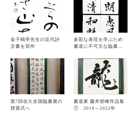
金子鴎亭先生の近代詩
多彩な表現を学ぶため
文書を習作
書道に不可欠な臨書学
習
第7回佐久全国臨書展の
書道家 藤井碧峰作品集
授賞式へ
① 2018～2022年