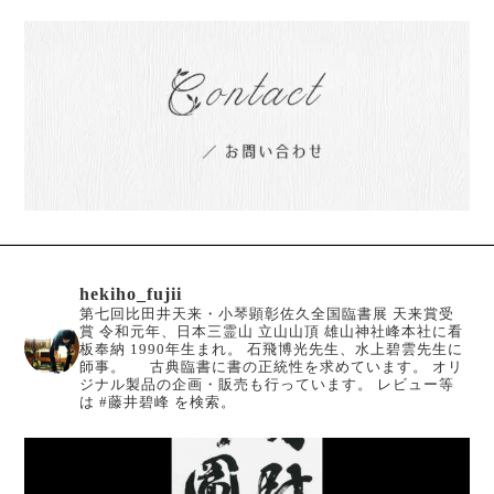
hekiho_fujii
第七回比田井天来・小琴顕彰佐久全国臨書展 天来賞受
賞
令和元年、日本三霊山 立山山頂 雄山神社峰本社に看
板奉納
1990年生まれ。
石飛博光先生、水上碧雲先生に
師事。
古典臨書に書の正統性を求めています。
オリ
ジナル製品の企画・販売も行っています。
レビュー等
は #藤井碧峰 を検索。