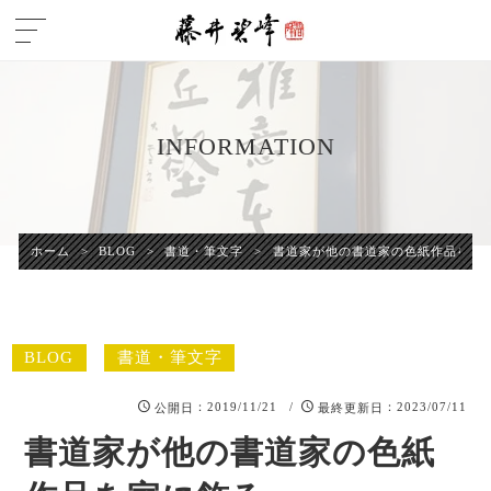
INFORMATION
ホーム
>
BLOG
>
書道・筆文字
>
書道家が他の書道家の色紙作品を家
BLOG
書道・筆文字
：2019/11/21 /
：2023/07/11
公開日
最終更新日
書道家が他の書道家の色紙