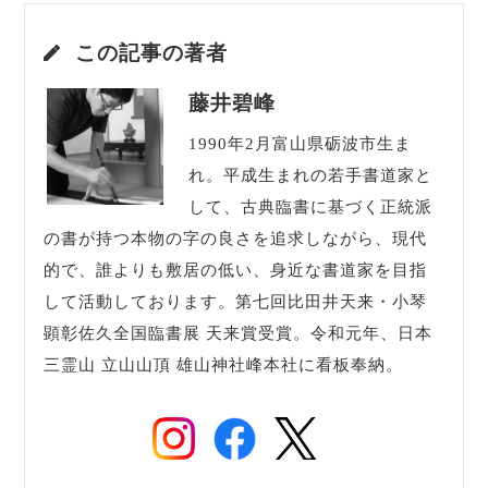
この記事の著者
藤井碧峰
1990年2月富山県砺波市生ま
れ。平成生まれの若手書道家と
して、古典臨書に基づく正統派
の書が持つ本物の字の良さを追求しながら、現代
的で、誰よりも敷居の低い、身近な書道家を目指
して活動しております。第七回比田井天来・小琴
顕彰佐久全国臨書展 天来賞受賞。令和元年、日本
三霊山 立山山頂 雄山神社峰本社に看板奉納。