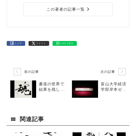
この著者の記事一覧
シェア
ツイート
LINEで送る
前の記事
次の記事
書道の世界で
富山大学経済
結果を残して
学部岸本ゼミ2
いくためには
5周年記念五寿
会
関連記事