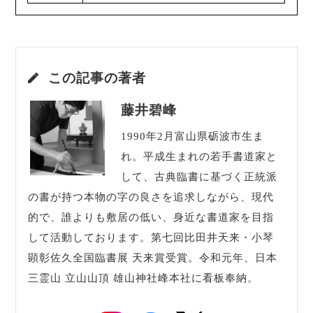
この記事の著者
藤井碧峰
1990年2月富山県砺波市生ま
れ。平成生まれの若手書道家と
して、古典臨書に基づく正統派
の書が持つ本物の字の良さを追求しながら、現代
的で、誰よりも敷居の低い、身近な書道家を目指
して活動しております。第七回比田井天来・小琴
顕彰佐久全国臨書展 天来賞受賞。令和元年、日本
三霊山 立山山頂 雄山神社峰本社に看板奉納。