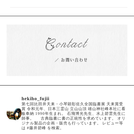
hekiho_fujii
第七回比田井天来・小琴顕彰佐久全国臨書展 天来賞受
賞
令和元年、日本三霊山 立山山頂 雄山神社峰本社に看
板奉納
1990年生まれ。
石飛博光先生、水上碧雲先生に
師事。
古典臨書に書の正統性を求めています。
オリ
ジナル製品の企画・販売も行っています。
レビュー等
は #藤井碧峰 を検索。