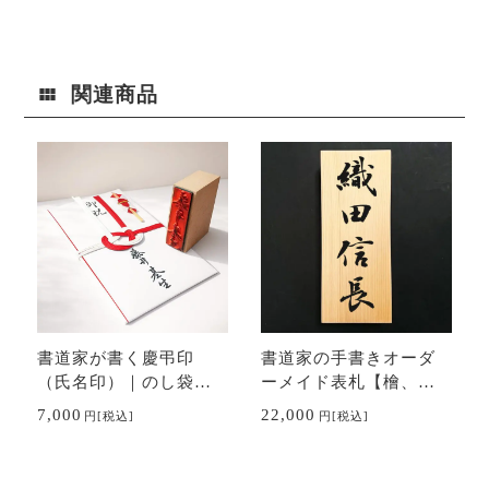
関連商品
書道家が書く慶弔印
書道家の手書きオーダ
（氏名印）｜のし袋に
ーメイド表札【檜、
最適な直筆風お名前ス
桧、ヒノキ】
7,000
22,000
円
[税込]
円
[税込]
タンプ（役職・社名オ
プション対応）