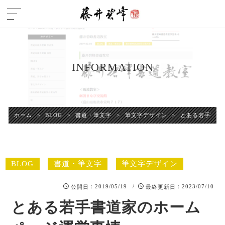
INFORMATION
ホーム
>
BLOG
>
書道・筆文字
>
筆文字デザイン
>
とある若手書道
BLOG
書道・筆文字
筆文字デザイン
：2019/05/19 /
：2023/07/10
公開日
最終更新日
とある若手書道家のホーム