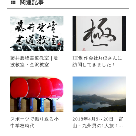
関連記事
藤井碧峰書道教室｜砺
HP制作会社JetBさんに
波教室・金沢教室
訪問してきました！
スポーツで振り返る小
2018年4月9～20日 富
中学校時代
山～九州男の1人旅 12
日間総集編