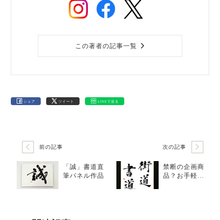
この著者の記事一覧
シェア
ツイート
LINEで送る
前の記事
次の記事
「誠」書道直
禁断の企画商
筆パネル作品
品？お手軽オ
ーダーメイド
直筆色紙作品
（別名：ネッ
トDEストリー
ト書道）