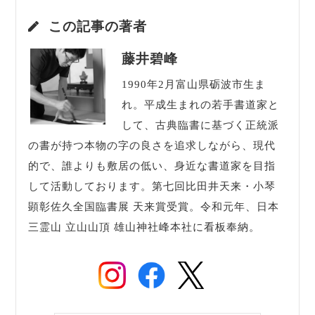
この記事の著者
藤井碧峰
1990年2月富山県砺波市生ま
れ。平成生まれの若手書道家と
して、古典臨書に基づく正統派
の書が持つ本物の字の良さを追求しながら、現代
的で、誰よりも敷居の低い、身近な書道家を目指
して活動しております。第七回比田井天来・小琴
顕彰佐久全国臨書展 天来賞受賞。令和元年、日本
三霊山 立山山頂 雄山神社峰本社に看板奉納。