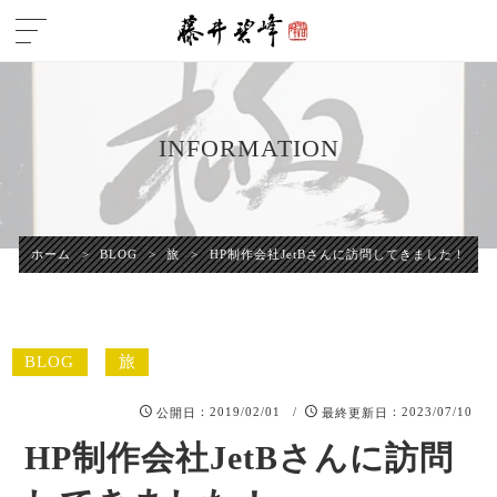
INFORMATION
ホーム
>
BLOG
>
旅
>
HP制作会社JetBさんに訪問してきました！
BLOG
旅
：2019/02/01 /
：2023/07/10
公開日
最終更新日
HP制作会社JetBさんに訪問