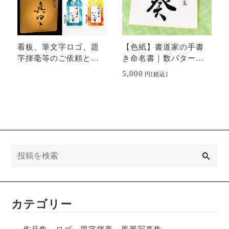
看板、筆文字ロゴ、題
【色紙】書道家の手書
字揮毫等のご依頼と料
き命名書｜数パターン
金｜書のオーダーメイ
有｜出産祝い、贈り物
5,000
円
[税込]
ド
に
検
索
カテゴリー