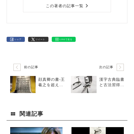
この著者の記事一覧
シェア
ツイート
LINEで送る
前の記事
次の記事
顔真卿の書-王
漢字古典臨書
羲之を超えた
と古法習得に
名筆-
よる美しい羊
毛の渇筆線
関連記事