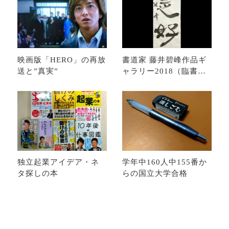
映画版「HERO」の再放
書道家 藤井碧峰作品ギ
送と”真実”
ャラリー2018（臨書、
創作、漢字、仮名な
ど）
独立起業アイデア・ネ
学年中160人中155番か
タ探しの本
らの国立大学合格