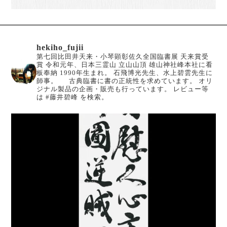
hekiho_fujii
第七回比田井天来・小琴顕彰佐久全国臨書展 天来賞受
賞
令和元年、日本三霊山 立山山頂 雄山神社峰本社に看
板奉納
1990年生まれ。
石飛博光先生、水上碧雲先生に
師事。
古典臨書に書の正統性を求めています。
オリ
ジナル製品の企画・販売も行っています。
レビュー等
は #藤井碧峰 を検索。