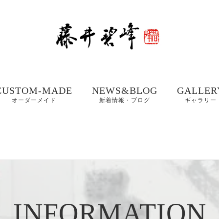
CUSTOM-MADE
NEWS&BLOG
GALLER
オーダーメイド
新着情報・ブログ
ギャラリー
額、掛け軸や木製看
書道お役立ちコンテ
書道家 藤
板などの【書作品の
ンツ
集① 201
制作】
書体ギャラリー｜楷
書・行書・隷書
書道・習字の豆知識
書道家 藤
店名・商品ロゴ、墓
コラム
集② 202
石、表札などの【筆
木製表札の取付方法｜
文字データ制作】
INFORMATION
書道家藤井碧峰流
制作事例
写真で解説
【本気の仕事論】
｜店名・