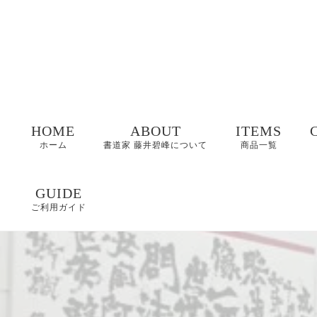
HOME
ABOUT
ITEMS
ホーム
書道家 藤井碧峰について
商品一覧
命名書
GUIDE
ご利用ガイド
表札
FAQ
書作品
特定商取引に基づく
表記