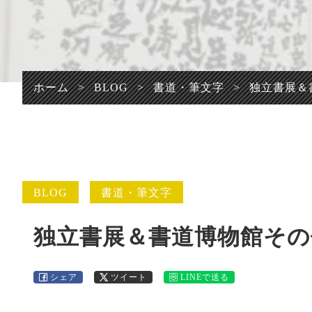
プライバシーポリシ
ー
ホーム
>
BLOG
>
書道・筆文字
>
独立書展＆
BLOG
書道・筆文字
独立書展＆書道博物館その
シェア
ツイート
LINEで送る