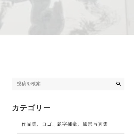
字揮毫
◆◇日刊オンライン
タクト教室紹介記事
ギャラリー
◇◆2020年
冬」
◆◇週末、金沢。書
道教室体験記事
◇◆2023年
検
索
カテゴリー
作品集、ロゴ、題字揮毫、風景写真集