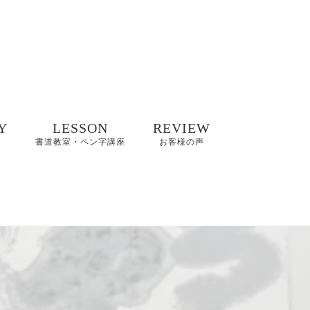
Y
LESSON
REVIEW
書道教室・ペン字講座
お客様の声
井碧峰作品
8/2(日)【縁空×書道家
8～2022年
藤井碧峰×菓子処あら
木 美文字講座と和ス
イーツ】開催
井碧峰作品
3年～
【藤井碧峰書道教
室】のご案内｜砺波
ギャラリー
教室・金沢教室
商品ロゴ、