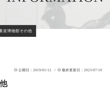
正統派彫刻表札【か
看板、題
まぼこ彫り】
自然風景
正統派彫刻表札【浮
「春夏秋
き彫り】
書道博物館その他
：2019/01/12 /
：2023/07/10
公開日
最終更新日
他