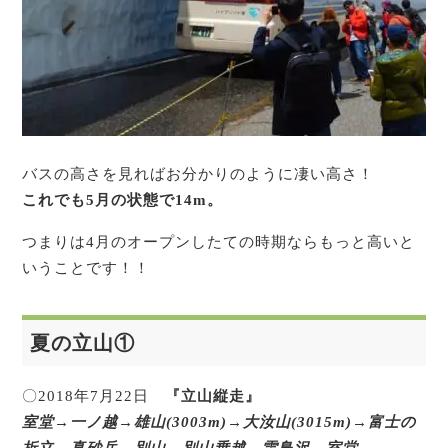
バスの高さを見ればお分かりのように凄い高さ！
これでも5月の状態で14m。
つまりは4月のオープンしたての時期ならもっと高いと
いうことです！！
夏の立山①
〇2018年7月22日
『立山縦走』
室堂→一ノ越→雄山(3003m)→大汝山(3015m)→富士の
折立→真砂岳→別山→別山乗越→雷鳥沢→室堂