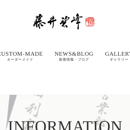
CUSTOM-MADE
NEWS&BLOG
GALLER
オーダーメイド
新着情報・ブログ
ギャラリー
額、掛け軸や木製看
書道お役立ちコンテ
書道家 藤
板などの【書作品の
ンツ
集① 201
制作】
書体ギャラリー｜楷
書・行書・隷書
書道・習字の豆知識
書道家 藤
店名・商品ロゴ、墓
コラム
集② 202
石、表札などの【筆
木製表札の取付方法｜
文字データ制作】
INFORMATION
書道家藤井碧峰流
制作事例
写真で解説
【本気の仕事論】
｜店名・