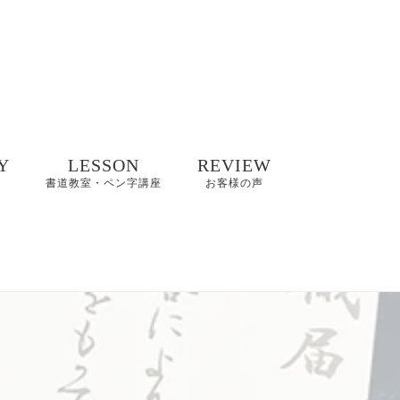
Y
LESSON
REVIEW
書道教室・ペン字講座
お客様の声
井碧峰作品
8/2(日)【縁空×書道家
8～2022年
藤井碧峰×菓子処あら
木 美文字講座と和ス
イーツ】開催
井碧峰作品
3年～
【藤井碧峰書道教
室】のご案内｜砺波
ギャラリー
教室・金沢教室
商品ロゴ、