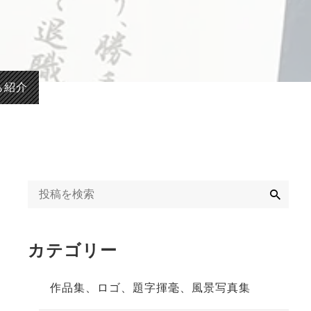
字揮毫
◆◇日刊オンライン
タクト教室紹介記事
ギャラリー
◇◆2020年
冬」
も紹介
◆◇週末、金沢。書
道教室体験記事
◇◆2023年
検
索
カテゴリー
作品集、ロゴ、題字揮毫、風景写真集