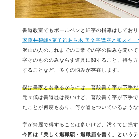
書道教室でもボールペンと細字の指導はしており
家藤井碧峰×菓子処あら木 美文字講座と和スイー
沢山の人のこれまでの日常での字の悩みを聞いて
字そのもののみならず道具に関すること、持ち方
することなど、多くの悩みが存在します。
僕は書家と名乗るからには、普段書く字が下手だ
元々僕は書道歴は長いけど、普段書く字が下手で
たことが何度もあり、何か嘘をついているような
字が綺麗で得することは多いけど、汚くては損す
今回は「美しく退職願・退職届を書く」というテ