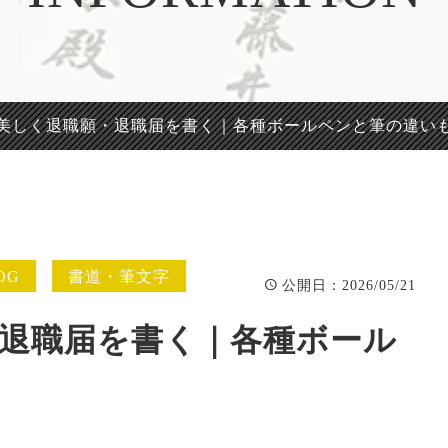
正統派彫刻表札【か
看板、題
まぼこ彫り】
自然風景
正統派彫刻表札【浮
「春夏秋
き彫り】
美しく退職願・退職届を書く｜各種ボールペンと筆の違い
OG
書道・筆文字
：2026/05/21
公開日
退職届を書く｜各種ボール