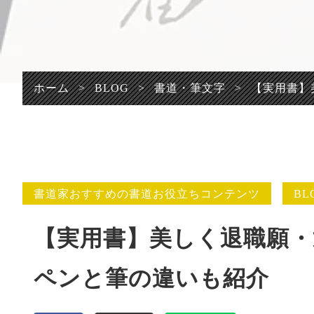
プライバシーポリシ
ー
ホーム
>
BLOG
>
書道・筆文字
>
【実用書】
書道家おすすめの書道お役立ちコンテンツ
BL
【実用書】美しく退職願・
ペンと筆の違いも紹介