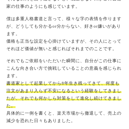
家の仕事のようにも感じています。
僕は多重人格書道と言って、様々な字の表情を作ります
が、どうしても分かるor分からない、好きor嫌いがあり
ます。
価格も正当な設定を心掛けていますが、その人にとって
それほど価値が無いと感じればそれまでのことです。
それでもご依頼をいただいた瞬間に、自分がこの仕事に
こんな向き合い方で挑戦していることの意義を感じられ
ます。
書道家として起業してから8年生き残ってきて、
何度も
注文が
あまり
入らず
不安に
なる
という
経験
を
してきまし
たが
、
それでも何かしら対策をして進化し続けてきまし
た。
具体的に一例を書くと、楽天市場から撤退して、売上の
減少を恐れた日々もありました。