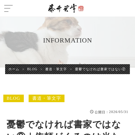
INFORMATION
ホーム
>
BLOG
>
書道・筆文字
>
憂鬱でなければ書家ではない②｜依
BLOG
書道・筆文字
：2026/05/31
公開日
憂鬱でなければ書家ではな