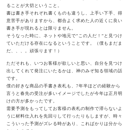
ることが大切ということ。
書は書き手それぞれ書くものも違うし、上手い下手、得
意苦手がありますから、都合よく求めた人の近くに良い
書き手が現れるとは限りません。
そうなった時に、ネットや地元で”この人だ！”と見つけ
ていただける存在になるということです。（僕もまだま
だ、、、。頑張ります！）
ただそれも、いつお客様が欲しいと思い、自分を見つけ
出してくれて発注にいたるかは、神のみぞ知る領域の話
です。
僕の好きな商品の手書き表札も、7年半ほどの経験から
言うと春先の受注が多いイメージでしたが今年は正月明
けの方が多かったです。
需要予測をもってしてお客様の表札の制作で滞らないよ
うに材料仕入れを先回りして行ったりもしますが、時々
こういった予測がズレる時があり、こればかりは分から