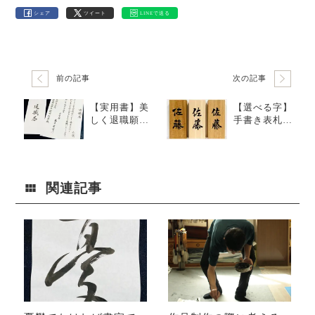
シェア
ツイート
LINEで送る
前の記事
次の記事
【実用書】美
【選べる字】
しく退職願・
手書き表札職
退職届を書く
人として｜オ
｜各種ボール
ーダーメイド
ペンと筆の違
品
いも紹介
関連記事