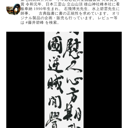
賞
令和元年、日本三霊山 立山山頂 雄山神社峰本社に看
板奉納
1990年生まれ。
石飛博光先生、水上碧雲先生に
師事。
古典臨書に書の正統性を求めています。
オリ
ジナル製品の企画・販売も行っています。
レビュー等
は #藤井碧峰 を検索。