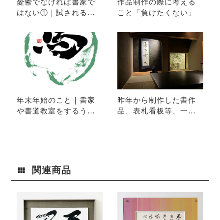
憂鬱でなければ書家で
作品制作の際に考える
はない①｜試されるか
こと「負けたくない」
ら成長する
年末年始のこと｜書家
昨年から制作した書作
や書道教室をするうえ
品、表札看板等、一部
で気を付けたこと①
お見せします
関連商品