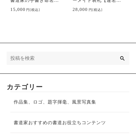
書道家の手書き命名書
ーメイド表札【連名仕
｜出産祝い、贈り物に
様】
15,000
28,000
円
[税込]
円
[税込]
検
索
カテゴリー
作品集、ロゴ、題字揮毫、風景写真集
書道家おすすめの書道お役立ちコンテンツ