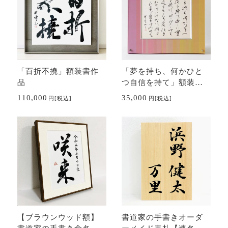
「百折不撓」額装書作
「夢を持ち、何かひと
品
つ自信を持て」額装書
作品
110,000
35,000
円
[税込]
円
[税込]
【ブラウンウッド額】
書道家の手書きオーダ