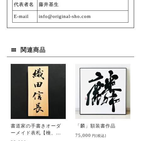
代表者名
藤井基生
E-mail
info@original-sho.com
関連商品
書道家の手書きオーダ
「麟」額装書作品
ーメイド表札【檜、
75,000
円
[税込]
桧、ヒノキ】