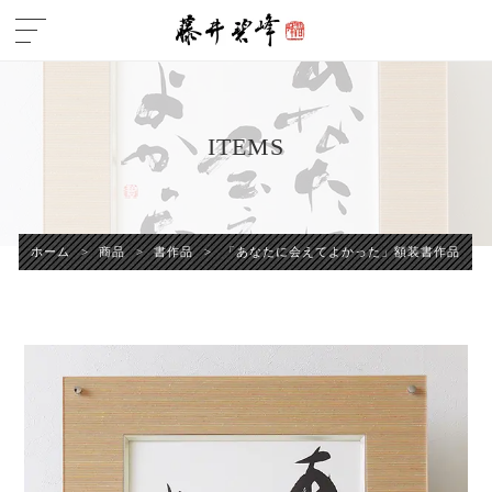
ITEMS
ホーム
>
商品
>
書作品
>
「あなたに会えてよかった」額装書作品