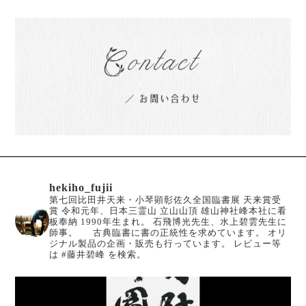
hekiho_fujii
第七回比田井天来・小琴顕彰佐久全国臨書展 天来賞受
賞
令和元年、日本三霊山 立山山頂 雄山神社峰本社に看
板奉納
1990年生まれ。
石飛博光先生、水上碧雲先生に
師事。
古典臨書に書の正統性を求めています。
オリ
ジナル製品の企画・販売も行っています。
レビュー等
は #藤井碧峰 を検索。