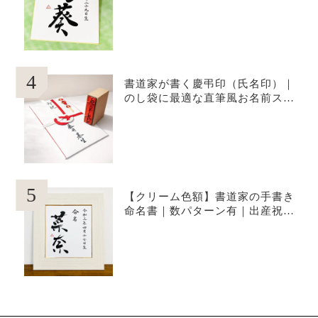
4
書道家が書く慶弔印（氏名印）｜
のし袋に最適な直筆風お名前スタ
ンプ（役職・社名オプション対
応）
5
【クリーム色額】書道家の手書き
命名書｜数パターン有｜出産祝
い、贈り物