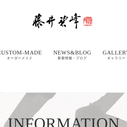
CUSTOM-MADE
NEWS&BLOG
GALLER
オーダーメイド
新着情報・ブログ
ギャラリー
額、掛け軸や木製看
書道お役立ちコンテ
書道家 藤
板などの【書作品の
ンツ
集① 201
制作】
書体ギャラリー｜楷
書・行書・隷書
書道・習字の豆知識
書道家 藤
店名・商品ロゴ、墓
コラム
集② 202
石、表札などの【筆
木製表札の取付方法｜
文字データ制作】
INFORMATION
書道家藤井碧峰流
制作事例
写真で解説
【本気の仕事論】
｜店名・