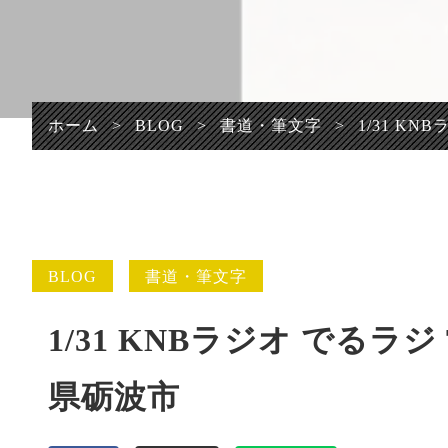
プライバシーポリシ
ー
ホーム
>
BLOG
>
書道・筆文字
>
1/31 K
BLOG
書道・筆文字
1/31 KNBラジオ でるラジ
県砺波市