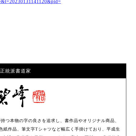
true&t=20230131141120&pid=
正統派書道家
が持つ本物の字の良さを追求し、書作品やオリジナル商品、
色紙作品、筆文字Tシャツなど幅広く手掛けており、平成生