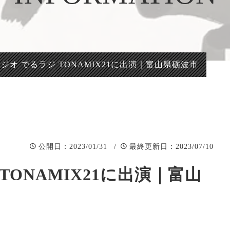
正統派彫刻表札【か
看板、題
まぼこ彫り】
自然風景
正統派彫刻表札【浮
「春夏秋
き彫り】
NBラジオ でるラジ TONAMIX21に出演｜富山県砺波市
：2023/01/31 /
：2023/07/10
公開日
最終更新日
 TONAMIX21に出演｜富山