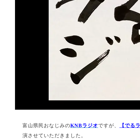
富山県民おなじみの
KNBラジオ
ですが、
【でる
演させていただきました。