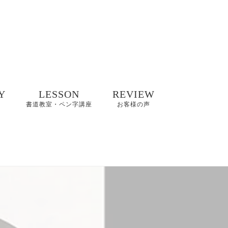
Y
LESSON
REVIEW
書道教室・ペン字講座
お客様の声
井碧峰作品
8/2(日)【縁空×書道家
8～2022年
藤井碧峰×菓子処あら
木 美文字講座と和ス
イーツ】開催
井碧峰作品
3年～
【藤井碧峰書道教
室】のご案内｜砺波
ギャラリー
教室・金沢教室
商品ロゴ、