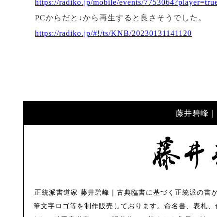
https://radiko.jp/mobile/events/7753064?player=
PCからだと↓から再生すると良さそうでした。
https://radiko.jp/#!/ts/KNB/20230131141120
藤井碧峰｜
正統派書道家 藤井碧峰｜古典臨書に基づく正統派の書
筆文字ロゴ等を制作販売しております。命名書、表札、