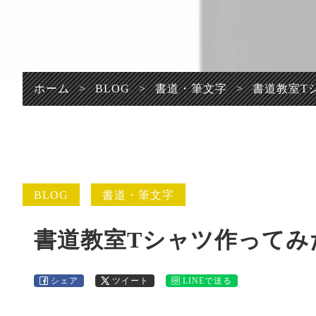
プライバシーポリシ
ー
ホーム
>
BLOG
>
書道・筆文字
>
書道教室T
BLOG
書道・筆文字
書道教室Tシャツ作ってみ
シェア
ツイート
LINEで送る