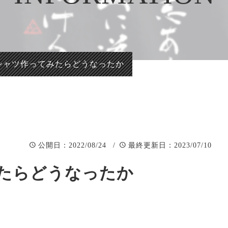
正統派彫刻表札【か
看板、題
まぼこ彫り】
自然風景
正統派彫刻表札【浮
「春夏秋
き彫り】
シャツ作ってみたらどうなったか
：2022/08/24 /
：2023/07/10
公開日
最終更新日
たらどうなったか