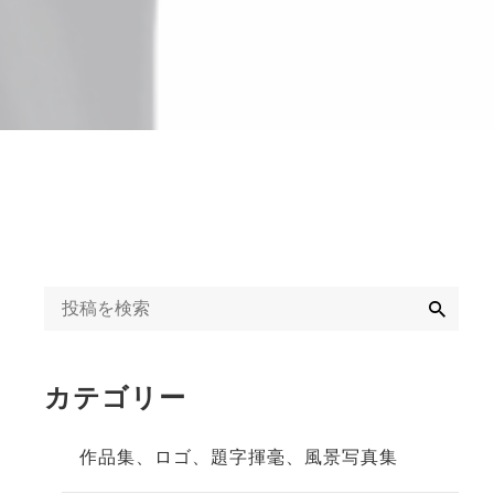
字揮毫
◆◇日刊オンライン
タクト教室紹介記事
ギャラリー
◇◆2020年
冬」
◆◇週末、金沢。書
道教室体験記事
◇◆2023年
検
索
カテゴリー
作品集、ロゴ、題字揮毫、風景写真集