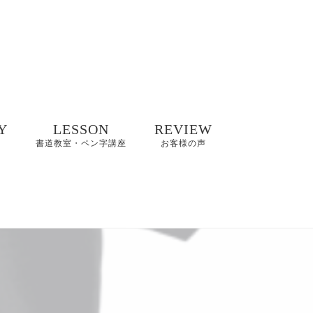
Y
LESSON
REVIEW
書道教室・ペン字講座
お客様の声
井碧峰作品
8/2(日)【縁空×書道家
8～2022年
藤井碧峰×菓子処あら
木 美文字講座と和ス
イーツ】開催
井碧峰作品
3年～
【藤井碧峰書道教
室】のご案内｜砺波
ギャラリー
教室・金沢教室
商品ロゴ、