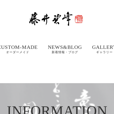
CUSTOM-MADE
NEWS&BLOG
GALLER
オーダーメイド
新着情報・ブログ
ギャラリー
額、掛け軸や木製看
書道お役立ちコンテ
書道家 藤
板などの【書作品の
ンツ
集① 201
制作】
書体ギャラリー｜楷
書・行書・隷書
書道・習字の豆知識
書道家 藤
店名・商品ロゴ、墓
コラム
集② 202
石、表札などの【筆
木製表札の取付方法｜
文字データ制作】
INFORMATION
書道家藤井碧峰流
制作事例
写真で解説
【本気の仕事論】
｜店名・