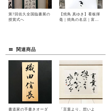
第7回佐久全国臨書展の
【焼鳥 真ゆき】看板揮
授賞式へ
毫｜焼鳥の名店｜富山
県高岡市高岡大仏近く
関連商品
書道家の手書きオーダ
「言葉より、想いよ