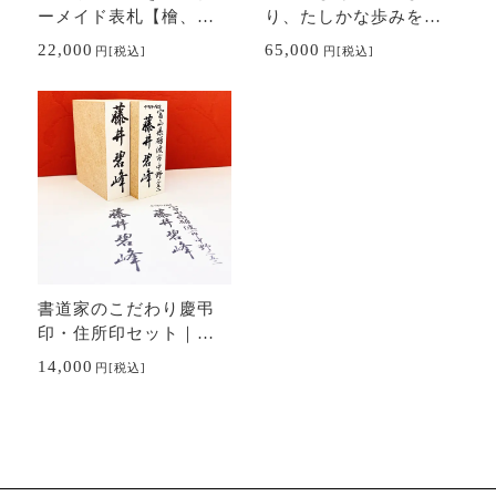
ーメイド表札【檜、
り、たしかな歩みを」
桧、ヒノキ】
額装書作品
22,000
65,000
円
[税込]
円
[税込]
書道家のこだわり慶弔
印・住所印セット｜の
し用スタンプ・ゴム印
14,000
円
[税込]
｜冠婚葬祭・年賀状に
も最適