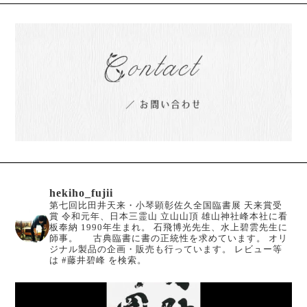
hekiho_fujii
第七回比田井天来・小琴顕彰佐久全国臨書展 天来賞受
賞
令和元年、日本三霊山 立山山頂 雄山神社峰本社に看
板奉納
1990年生まれ。
石飛博光先生、水上碧雲先生に
師事。
古典臨書に書の正統性を求めています。
オリ
ジナル製品の企画・販売も行っています。
レビュー等
は #藤井碧峰 を検索。