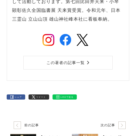
して活動しております。第七回比田井天来・小琴
顕彰佐久全国臨書展 天来賞受賞。令和元年、日本
三霊山 立山山頂 雄山神社峰本社に看板奉納。
この著者の記事一覧
シェア
ツイート
LINEで送る
前の記事
次の記事