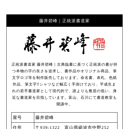
藤井碧峰｜正統派書道家
正統派書道家 藤井碧峰｜古典臨書に基づく正統派の書が持
つ本物の字の良さを追求し、書作品やオリジナル商品、筆
文字ロゴ等を制作販売しております。命名書、表札、色紙
作品、筆文字Tシャツなど幅広く手掛けており、平成生ま
れの若手書道家として現代的で、誰よりも敷居の低い、身
近な書道家を目指しています。富山、石川にて書道教室も
開講中。
屋号
藤井碧峰
住所
〒939-1322 富山県砺波市中野252