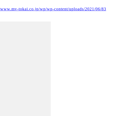
//www.mv-tokai.co.jp/wp/wp-content/uploads/2021/06/83