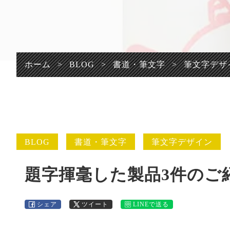
プライバシーポリシ
ー
ホーム
>
BLOG
>
書道・筆文字
>
筆文字デザ
BLOG
書道・筆文字
筆文字デザイン
題字揮毫した製品3件のご
シェア
ツイート
LINEで送る