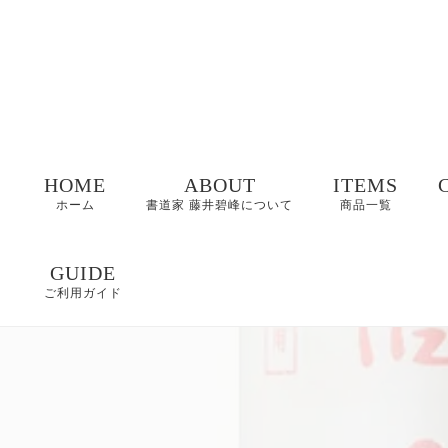
HOME
ABOUT
ITEMS
ホーム
書道家 藤井碧峰について
商品一覧
命名書
GUIDE
ご利用ガイド
表札
FAQ
書作品
特定商取引に基づく
表記