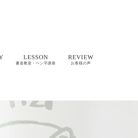
Y
LESSON
REVIEW
書道教室・ペン字講座
お客様の声
井碧峰作品
8/2(日)【縁空×書道家
8～2022年
藤井碧峰×菓子処あら
木 美文字講座と和ス
イーツ】開催
井碧峰作品
3年～
【藤井碧峰書道教
室】のご案内｜砺波
ギャラリー
教室・金沢教室
商品ロゴ、