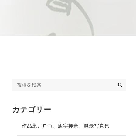
字揮毫
◆◇日刊オンライン
タクト教室紹介記事
ギャラリー
◇◆2020年
冬」
◆◇週末、金沢。書
道教室体験記事
◇◆2023年
検
索
カテゴリー
作品集、ロゴ、題字揮毫、風景写真集