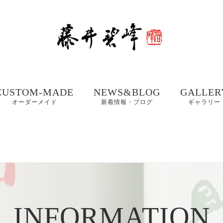
CUSTOM-MADE
NEWS&BLOG
GALLER
オーダーメイド
新着情報・ブログ
ギャラリー
額、掛け軸や木製看
書道お役立ちコンテ
書道家 藤
板などの【書作品の
ンツ
集① 201
制作】
書体ギャラリー｜楷
書・行書・隷書
書道・習字の豆知識
書道家 藤
店名・商品ロゴ、墓
コラム
集② 202
石、表札などの【筆
木製表札の取付方法｜
文字データ制作】
INFORMATION
書道家藤井碧峰流
制作事例
写真で解説
【本気の仕事論】
｜店名・