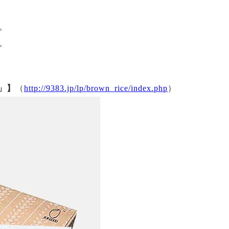
。
。
」】
（
http://9383.jp/lp/brown_rice/index.php
）