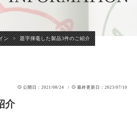
正統派彫刻表札【か
看板、題
まぼこ彫り】
自然風景
正統派彫刻表札【浮
「春夏秋
き彫り】
イン
>
題字揮毫した製品3件のご紹介
：2021/08/24 /
：2023/07/10
公開日
最終更新日
紹介