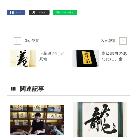
シェア
ツイート
LINEで送る
前の記事
次の記事
正統派だけど
高級志向のあ
異端
なたに、金の
プレミアム命
名書
関連記事