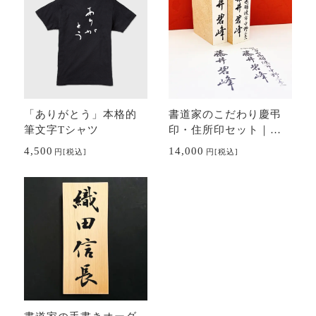
「ありがとう」本格的
書道家のこだわり慶弔
筆文字Tシャツ
印・住所印セット｜の
し用スタンプ・ゴム印
4,500
14,000
円
[税込]
円
[税込]
｜冠婚葬祭・年賀状に
も最適