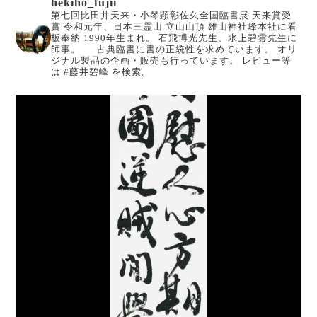
hekiho_fujii
第七回比田井天来・小琴顕彰佐久全国臨書展 天来賞受
賞
令和元年、日本三霊山 立山山頂 雄山神社峰本社に看
板奉納
1990年生まれ。
石飛博光先生、水上碧雲先生に
師事。
古典臨書に書の正統性を求めています。
オリ
ジナル製品の企画・販売も行っています。
レビュー等
は #藤井碧峰 を検索。