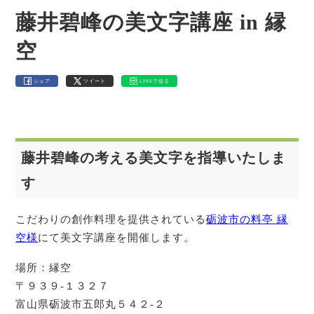
藤井碧峰の美文字講座 in 縁
空
シェア
ツイート
LINEで送る
藤井碧峰の考える美文字を指導いたしま
す
こだわりの創作料理を提供されている
砺波市の料亭 縁
空様
にて美文字講座を開催します。
場所：縁空
〒９３９-１３２７
富山県砺波市五郎丸５４２-２