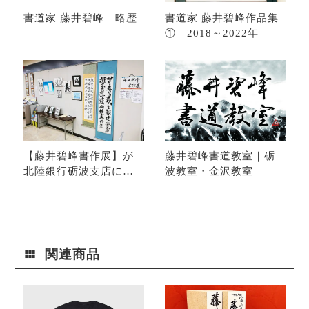
書道家 藤井碧峰 略歴
書道家 藤井碧峰作品集
① 2018～2022年
【藤井碧峰書作展】が
藤井碧峰書道教室｜砺
北陸銀行砺波支店にて
波教室・金沢教室
始まります
関連商品