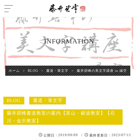
INFORMATION
ホーム
>
BLOG
>
書道・筆文字
>
藤井碧峰の美文字講座 in 縁空
BLOG
書道・筆文字
藤井碧峰書道教室の案内【富山・砺波教室】【石
川・金沢教室】
：2019/09/09 /
：2023/07/11
公開日
最終更新日