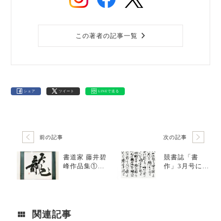
この著者の記事一覧
シェア
ツイート
LINEで送る
前の記事
次の記事
書道家 藤井碧
競書誌「書
峰作品集① 2
作」3月号に写
018～2022年
真掲載されま
した
関連記事