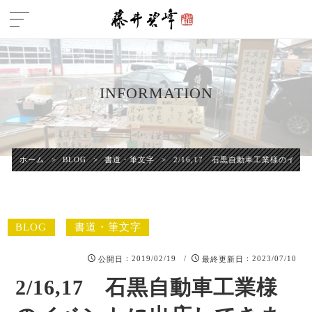
INFORMATION
ホーム
>
BLOG
>
書道・筆文字
>
2/16,17 石黒自動車工業様のイ
BLOG
書道・筆文字
：2019/02/19 /
：2023/07/10
公開日
最終更新日
2/16,17 石黒自動車工業様