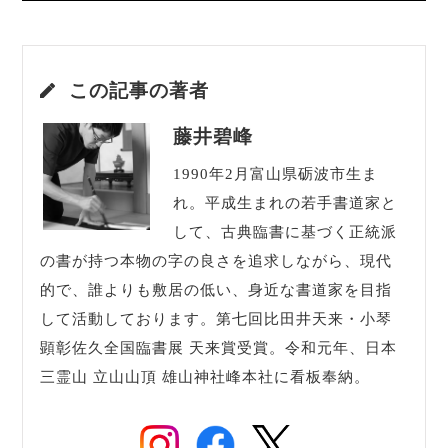
この記事の著者
藤井碧峰
1990年2月富山県砺波市生ま
れ。平成生まれの若手書道家と
して、古典臨書に基づく正統派
の書が持つ本物の字の良さを追求しながら、現代
的で、誰よりも敷居の低い、身近な書道家を目指
して活動しております。第七回比田井天来・小琴
顕彰佐久全国臨書展 天来賞受賞。令和元年、日本
三霊山 立山山頂 雄山神社峰本社に看板奉納。