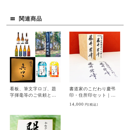
関連商品
看板、筆文字ロゴ、題
書道家のこだわり慶弔
字揮毫等のご依頼と料
印・住所印セット｜の
金｜書のオーダーメイ
し用スタンプ・ゴム印
14,000
円
[税込]
ド
｜冠婚葬祭・年賀状に
も最適