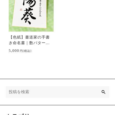
【色紙】書道家の手書
き命名書｜数パターン
有｜出産祝い、贈り物
5,000
円
[税込]
に
検
索