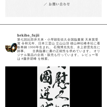
hekiho_fujii
第七回比田井天来・小琴顕彰佐久全国臨書展 天来賞受
賞
令和元年、日本三霊山 立山山頂 雄山神社峰本社に看
板奉納
1990年生まれ。
石飛博光先生、水上碧雲先生に
師事。
古典臨書に書の正統性を求めています。
オリ
ジナル製品の企画・販売も行っています。
レビュー等
は #藤井碧峰 を検索。