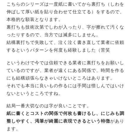
こちらのシリーズは一度紙に書いてから裏打ち（しわを
伸ばして厚い紙を貼り合わせて仕立てる）をするので、
本格的な額装となります。
裏打ちも技術次第でしわが入ったり、字が擦れて汚くな
ったりするので、当方では滅多にしません。
結構裏打ちで失敗して、泣く泣く書き直して業者に依頼
するというパターンを何度も経験しました（苦笑
というわけで今では信頼できる業者に裏打ちをお願いし
ているのですが、業者が遠くにある関係で、時間を作る
にも結構頑張らなきゃいけないところはあります。
それでも本当に良いもの作るには手間は惜しんではいけ
ないというところですね。
結局一番大切なのは字が良いことです。
紙に書くとコストの関係で何枚も書けるし、にじみも調
整しやすく、渇筆が綺麗に表現できるという特徴
があり
ます。