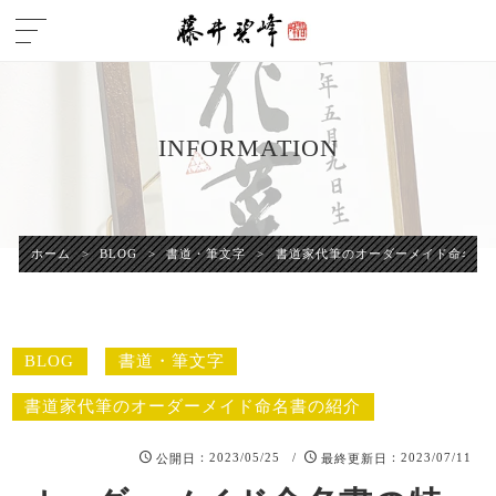
INFORMATION
ホーム
>
BLOG
>
書道・筆文字
>
書道家代筆のオーダーメイド命名書
BLOG
書道・筆文字
書道家代筆のオーダーメイド命名書の紹介
：2023/05/25 /
：2023/07/11
公開日
最終更新日