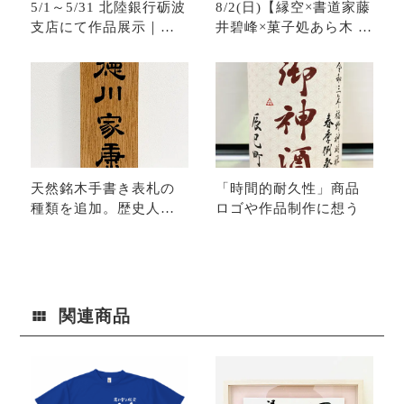
5/1～5/31 北陸銀行砺波
8/2(日)【縁空×書道家藤
支店にて作品展示｜実
井碧峰×菓子処あら木 美
物作品を見る意味
文字講座と和スイー
ツ】開催
天然銘木手書き表札の
「時間的耐久性」商品
種類を追加。歴史人物
ロゴや作品制作に想う
の名前にてサンプル制
作。
関連商品