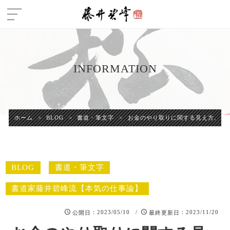
INFORMATION
ホーム
>
BLOG
>
書道・筆文字
>
お金のやり取りに関する見え方。「
BLOG
書道・筆文字
書道家藤井碧峰流【本気の仕事論】
：2023/05/10 /
：2023/11/20
公開日
最終更新日