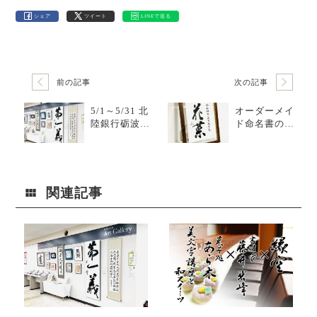
シェア
ツイート
LINEで送る
前の記事
次の記事
5/1～5/31 北
オーダーメイ
陸銀行砺波支
ド命名書の特
店にて作品展
徴｜字、名前
示｜実物作品
を魅せること
を見る意味
へのこだわり
関連記事