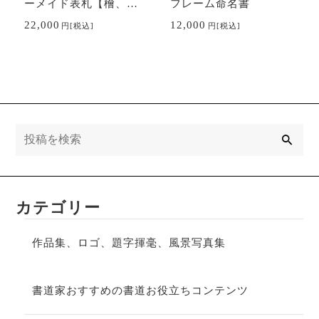
ーメイド表札【檜、
フレーム命名書
桧、ヒノキ】
22,000
12,000
円
[税込]
円
[税込]
検
索
カテゴリー
作品集、ロゴ、題字揮毫、風景写真集
書道家おすすめの書道お役立ちコンテンツ