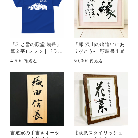
「岩と雪の殿堂 剱岳」
「縁-沢山の出逢いにあ
筆文字Tシャツ｜ドライ
りがとう-」額装書作品
素材 色種類沢山あり
4,500
50,000
円
[税込]
円
[税込]
書道家の手書きオーダ
北欧風スタイリッシュ