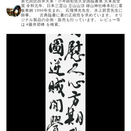
第七回比田井天来・小琴顕彰佐久全国臨書展 天来賞受
賞
令和元年、日本三霊山 立山山頂 雄山神社峰本社に看
板奉納
1990年生まれ。
石飛博光先生、水上碧雲先生に
師事。
古典臨書に書の正統性を求めています。
オリ
ジナル製品の企画・販売も行っています。
レビュー等
は #藤井碧峰 を検索。