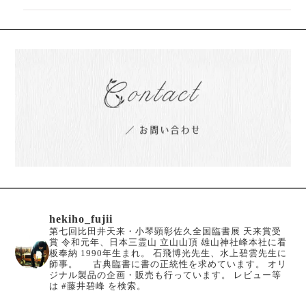
hekiho_fujii
第七回比田井天来・小琴顕彰佐久全国臨書展 天来賞受
賞
令和元年、日本三霊山 立山山頂 雄山神社峰本社に看
板奉納
1990年生まれ。
石飛博光先生、水上碧雲先生に
師事。
古典臨書に書の正統性を求めています。
オリ
ジナル製品の企画・販売も行っています。
レビュー等
は #藤井碧峰 を検索。