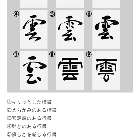
①キリっとした楷書
②柔らかみのある楷書
③安定感のある行書
④動きのある行書
⑤優しさを感じる行書