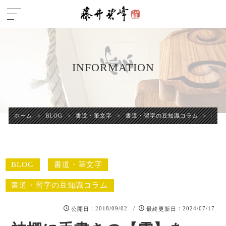
INFORMATION
ホーム
>
BLOG
>
書道・筆文字
>
書道・習字の豆知識コラム
>
神棚
BLOG
書道・筆文字
書道・習字の豆知識コラム
：2018/09/02 /
：2024/07/17
公開日
最終更新日