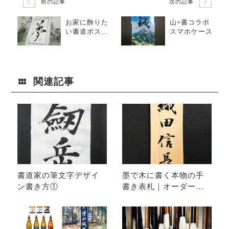
前の記事
次の記事
お家に飾りた
山×書コラボ
い書道ポスト
スマホケース
カード
関連記事
書道家の筆文字デザイ
墨で木に書く本物の手
ン書き方①
書き表札｜オーダーメ
イド表札