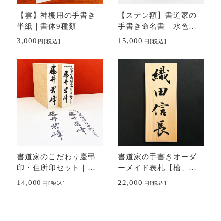
【雲】神棚用の手書き
【ステン額】書道家の
半紙｜書体9種類
手書き命名書｜水色・
ピンク
3,000
15,000
円
[税込]
円
[税込]
書道家のこだわり慶弔
書道家の手書きオーダ
印・住所印セット｜の
ーメイド表札【檜、
し用スタンプ・ゴム印
桧、ヒノキ】
14,000
22,000
円
[税込]
円
[税込]
｜冠婚葬祭・年賀状に
も最適