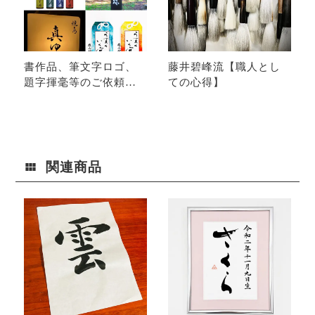
書作品、筆文字ロゴ、
藤井碧峰流【職人とし
題字揮毫等のご依頼・
ての心得】
料金｜書道家藤井碧峰
関連商品