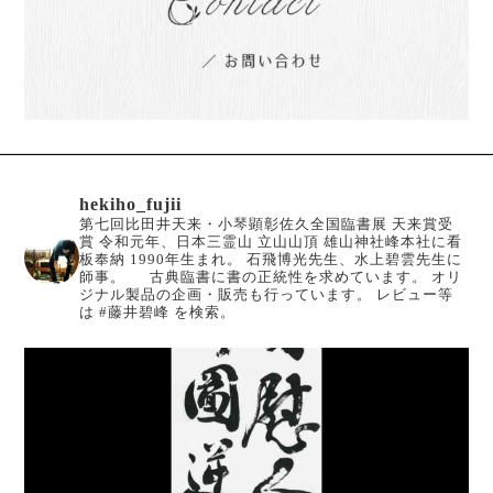
hekiho_fujii
第七回比田井天来・小琴顕彰佐久全国臨書展 天来賞受
賞
令和元年、日本三霊山 立山山頂 雄山神社峰本社に看
板奉納
1990年生まれ。
石飛博光先生、水上碧雲先生に
師事。
古典臨書に書の正統性を求めています。
オリ
ジナル製品の企画・販売も行っています。
レビュー等
は #藤井碧峰 を検索。