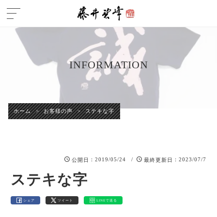
INFORMATION
ホーム
>
お客様の声
>
ステキな字
：2019/05/24 /
：2023/07/7
公開日
最終更新日
ステキな字
シェア
ツイート
LINEで送る