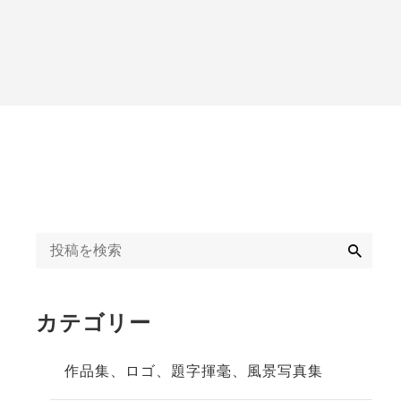
字揮毫
◆◇日刊オンライン
タクト教室紹介記事
ギャラリー
◇◆2020年
冬」
◆◇週末、金沢。書
道教室体験記事
◇◆2023年
検
索
カテゴリー
作品集、ロゴ、題字揮毫、風景写真集