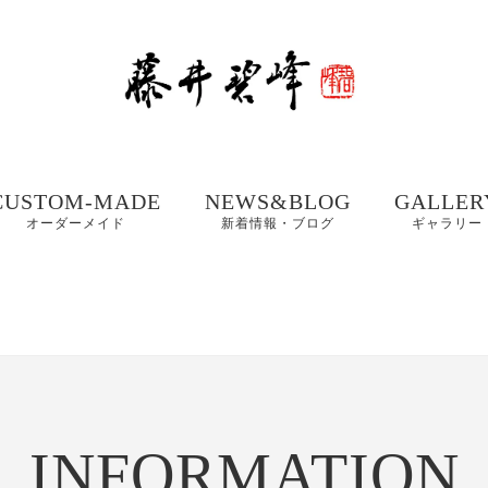
CUSTOM-MADE
NEWS&BLOG
GALLER
オーダーメイド
新着情報・ブログ
ギャラリー
額、掛け軸や木製看
書道お役立ちコンテ
書道家 藤
板などの【書作品の
ンツ
集① 201
制作】
書体ギャラリー｜楷
書・行書・隷書
書道・習字の豆知識
書道家 藤
店名・商品ロゴ、墓
コラム
集② 202
石、表札などの【筆
木製表札の取付方法｜
文字データ制作】
INFORMATION
書道家藤井碧峰流
制作事例
写真で解説
【本気の仕事論】
｜店名・