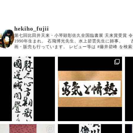
hekiho_fujii
第七回比田井天来・小琴顕彰佐久全国臨書展 天来賞受賞
令
1990年生まれ。
石飛博光先生、水上碧雲先生に師事。
画・販売も行っています。
レビュー等は #藤井碧峰 を検索