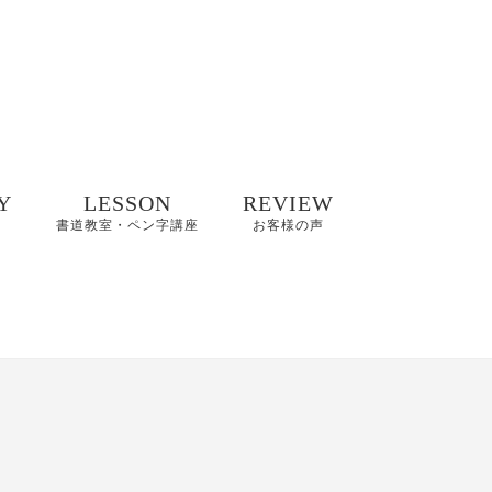
Y
LESSON
REVIEW
書道教室・ペン字講座
お客様の声
井碧峰作品
8/2(日)【縁空×書道家
8～2022年
藤井碧峰×菓子処あら
木 美文字講座と和ス
イーツ】開催
井碧峰作品
3年～
【藤井碧峰書道教
室】のご案内｜砺波
ギャラリー
教室・金沢教室
商品ロゴ、