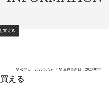
正統派彫刻表札【か
看板、題
まぼこ彫り】
自然風景
正統派彫刻表札【浮
「春夏秋
き彫り】
を買える
：2022/05/29 /
：2023/07/7
公開日
最終更新日
を買える