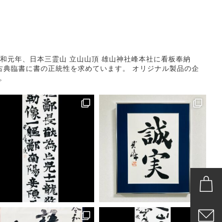
和元年、日本三霊山 立山山頂 雄山神社峰本社に看板奉納
古典臨書に書の正統性を求めています。
オリジナル製品の企
。