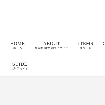
HOME
ABOUT
ITEMS
ホーム
書道家 藤井碧峰について
商品一覧
命名書
GUIDE
ご利用ガイド
表札
FAQ
書作品
特定商取引に基づく
表記