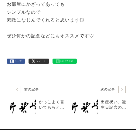
お部屋にかざってあっても
シンプルなので
素敵になじんでくれると思います◎
ぜひ何かの記念などにもオススメです♡
シェア
ツイート
LINEで送る
前の記事
次の記事
かっこよく書
出産祝い、誕
いてもらえて
生日記念のプ
我が子も気に
レゼントに!
入っていて親
子で満足して
います