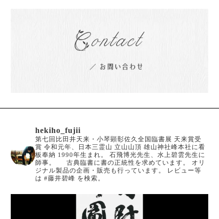
hekiho_fujii
第七回比田井天来・小琴顕彰佐久全国臨書展 天来賞受
賞
令和元年、日本三霊山 立山山頂 雄山神社峰本社に看
板奉納
1990年生まれ。
石飛博光先生、水上碧雲先生に
師事。
古典臨書に書の正統性を求めています。
オリ
ジナル製品の企画・販売も行っています。
レビュー等
は #藤井碧峰 を検索。