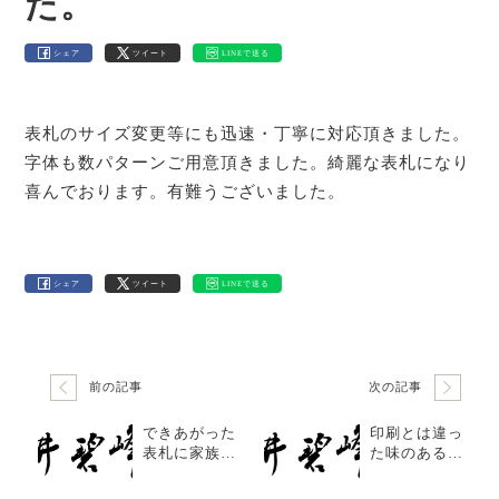
た。
シェア
ツイート
LINEで送る
表札のサイズ変更等にも迅速・丁寧に対応頂きました。
字体も数パターンご用意頂きました。綺麗な表札になり
喜んでおります。有難うございました。
シェア
ツイート
LINEで送る
前の記事
次の記事
できあがった
印刷とは違っ
表札に家族一
た味のあるも
同、大変喜ん
のを作ってい
でおります。
ただきまし