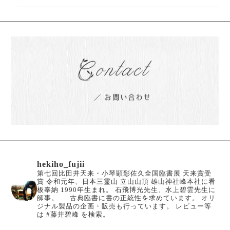
hekiho_fujii
第七回比田井天来・小琴顕彰佐久全国臨書展 天来賞受
賞
令和元年、日本三霊山 立山山頂 雄山神社峰本社に看
板奉納
1990年生まれ。
石飛博光先生、水上碧雲先生に
師事。
古典臨書に書の正統性を求めています。
オリ
ジナル製品の企画・販売も行っています。
レビュー等
は #藤井碧峰 を検索。