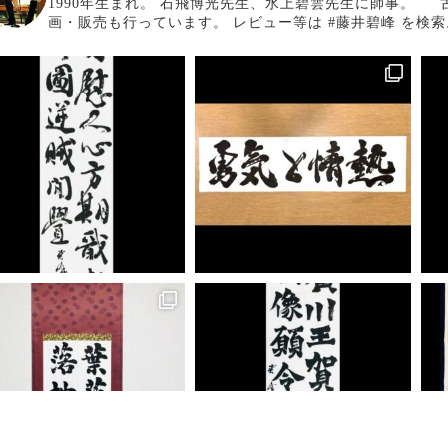
1990年生まれ。
石飛博光先生、水上碧雲先生に師事。
画・販売も行っています。
レビュー等は #藤井碧峰 を検索