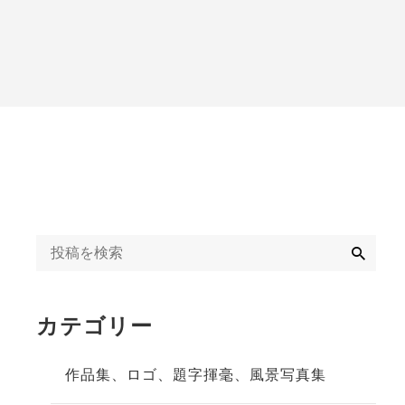
字揮毫
◆◇日刊オンライン
タクト教室紹介記事
ギャラリー
◇◆2020年
冬」
◆◇週末、金沢。書
道教室体験記事
◇◆2023年
検
索
カテゴリー
作品集、ロゴ、題字揮毫、風景写真集