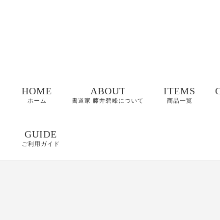
HOME
ABOUT
ITEMS
ホーム
書道家 藤井碧峰について
商品一覧
命名書
GUIDE
ご利用ガイド
表札
FAQ
書作品
特定商取引に基づく
表記