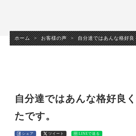
プライバシーポリシ
ー
ホーム
>
お客様の声
>
自分達ではあんな格好良
自分達ではあんな格好良く
たです。
シェア
ツイート
LINEで送る