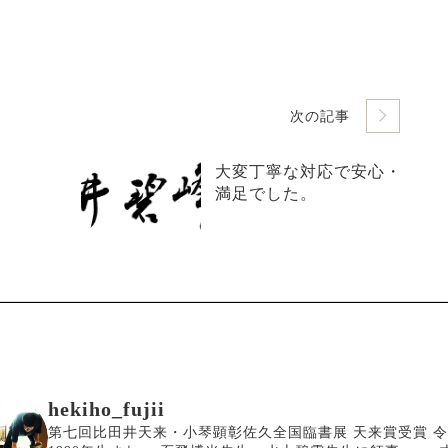
次の記事
大変丁寧な対応で安心・
満足でした。
hekiho_fujii
第七回比田井天来・小琴顕彰佐久全国臨書展 天来賞受賞
令