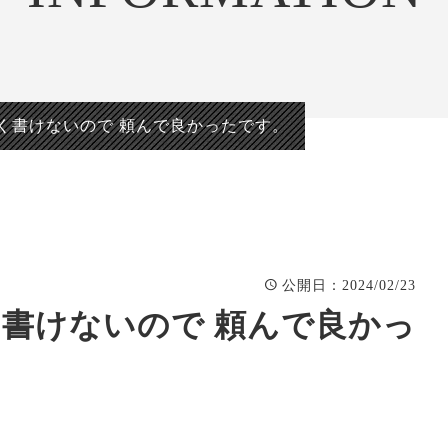
正統派彫刻表札【か
看板、題
まぼこ彫り】
自然風景
正統派彫刻表札【浮
「春夏秋
き彫り】
く書けないので 頼んで良かったです。
：2024/02/23
公開日
書けないので 頼んで良かっ