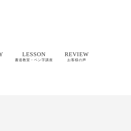
Y
LESSON
REVIEW
書道教室・ペン字講座
お客様の声
井碧峰作品
8/2(日)【縁空×書道家
8～2022年
藤井碧峰×菓子処あら
木 美文字講座と和ス
イーツ】開催
井碧峰作品
3年～
【藤井碧峰書道教
室】のご案内｜砺波
ギャラリー
教室・金沢教室
商品ロゴ、