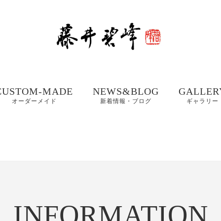
CUSTOM-MADE
NEWS&BLOG
GALLER
オーダーメイド
新着情報・ブログ
ギャラリー
額、掛け軸や木製看
書道お役立ちコンテ
書道家 藤
板などの【書作品の
ンツ
集① 201
制作】
書体ギャラリー｜楷
書・行書・隷書
書道・習字の豆知識
書道家 藤
店名・商品ロゴ、墓
コラム
集② 202
石、表札などの【筆
木製表札の取付方法｜
文字データ制作】
INFORMATION
書道家藤井碧峰流
制作事例
写真で解説
【本気の仕事論】
｜店名・