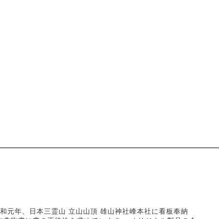
和元年、日本三霊山 立山山頂 雄山神社峰本社に看板奉納