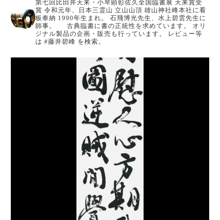
第七回比田井天来・小琴顕彰佐久全国臨書展 天来賞受
賞
令和元年、日本三霊山 立山山頂 雄山神社峰本社に看
板奉納
1990年生まれ。
石飛博光先生、水上碧雲先生に
師事。
古典臨書に書の正統性を求めています。
オリ
ジナル製品の企画・販売も行っています。
レビュー等
は #藤井碧峰 を検索。