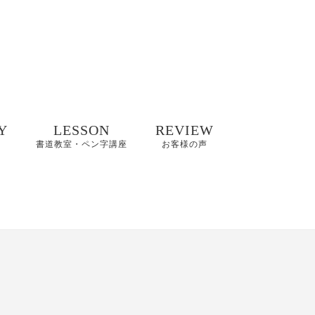
Y
LESSON
REVIEW
書道教室・ペン字講座
お客様の声
井碧峰作品
8/2(日)【縁空×書道家
8～2022年
藤井碧峰×菓子処あら
木 美文字講座と和ス
イーツ】開催
井碧峰作品
3年～
【藤井碧峰書道教
室】のご案内｜砺波
ギャラリー
教室・金沢教室
商品ロゴ、