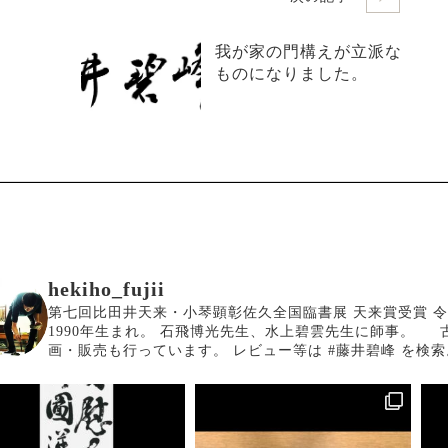
我が家の門構えが立派な
ものになりました。
hekiho_fujii
第七回比田井天来・小琴顕彰佐久全国臨書展 天来賞受賞
令
1990年生まれ。
石飛博光先生、水上碧雲先生に師事。
画・販売も行っています。
レビュー等は #藤井碧峰 を検索