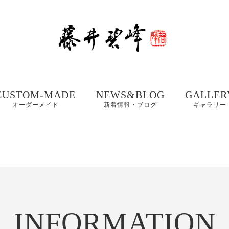
CUSTOM-MADE
NEWS&BLOG
GALLER
オーダーメイド
新着情報・ブログ
ギャラリー
額、掛け軸や木製看
書道お役立ちコンテ
書道家 藤
板などの【書作品の
ンツ
集① 201
制作】
書体ギャラリー｜楷
書・行書・隷書
書道・習字の豆知識
書道家 藤
店名・商品ロゴ、墓
コラム
集② 202
石、表札などの【筆
木製表札の取付方法｜
文字データ制作】
INFORMATION
書道家藤井碧峰流
制作事例
写真で解説
【本気の仕事論】
｜店名・