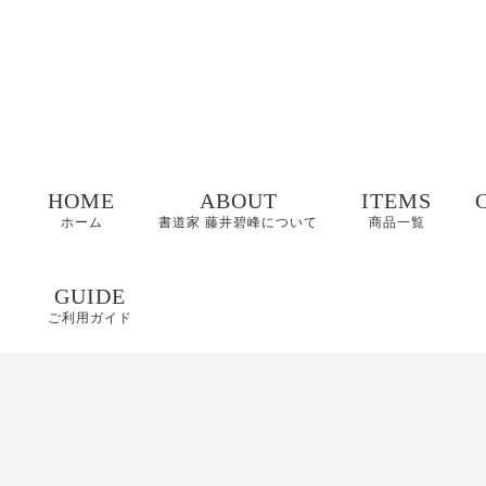
HOME
ABOUT
ITEMS
ホーム
書道家 藤井碧峰について
商品一覧
命名書
GUIDE
ご利用ガイド
表札
FAQ
書作品
特定商取引に基づく
表記