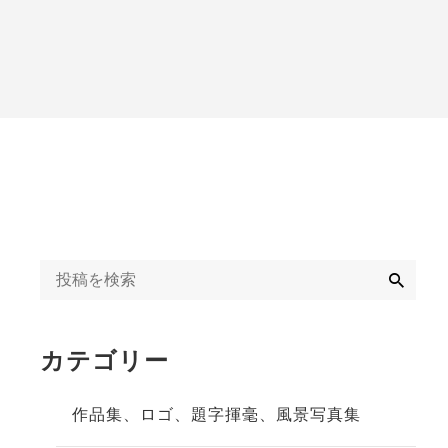
字揮毫
◆◇日刊オンライン
タクト教室紹介記事
ギャラリー
◇◆2020年
冬」
◆◇週末、金沢。書
道教室体験記事
◇◆2023年
検
索
カテゴリー
作品集、ロゴ、題字揮毫、風景写真集