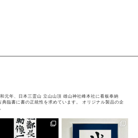
和元年、日本三霊山 立山山頂 雄山神社峰本社に看板奉納
古典臨書に書の正統性を求めています。
オリジナル製品の企
。