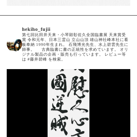
hekiho_fujii
第七回比田井天来・小琴顕彰佐久全国臨書展 天来賞受
賞
令和元年、日本三霊山 立山山頂 雄山神社峰本社に看
板奉納
1990年生まれ。
石飛博光先生、水上碧雲先生に
師事。
古典臨書に書の正統性を求めています。
オリ
ジナル製品の企画・販売も行っています。
レビュー等
は #藤井碧峰 を検索。