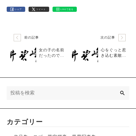
シェア
ツイート
LINEで送る
前の記事
次の記事
女の子の名前
心をぐっと惹
だったので柔
き込む素敵な
らかいイメー
文字を書いて
ジでそれにピ
いただきまし
ッタリ
た
検
索
カテゴリー