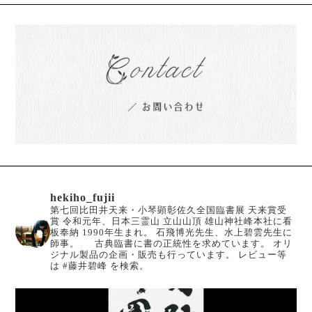
hekiho_fujii
第七回比田井天来・小琴顕彰佐久全国臨書展 天来賞受
賞
令和元年、日本三霊山 立山山頂 雄山神社峰本社に看
板奉納
1990年生まれ。
石飛博光先生、水上碧雲先生に
師事。
古典臨書に書の正統性を求めています。
オリ
ジナル製品の企画・販売も行っています。
レビュー等
は #藤井碧峰 を検索。