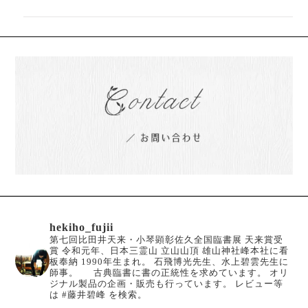
hekiho_fujii
第七回比田井天来・小琴顕彰佐久全国臨書展 天来賞受
賞
令和元年、日本三霊山 立山山頂 雄山神社峰本社に看
板奉納
1990年生まれ。
石飛博光先生、水上碧雲先生に
師事。
古典臨書に書の正統性を求めています。
オリ
ジナル製品の企画・販売も行っています。
レビュー等
は #藤井碧峰 を検索。