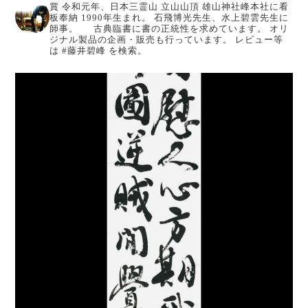
賞
令和元年、日本三霊山 立山山頂 雄山神社峰本社に看
板奉納
1990年生まれ。
石飛博光先生、水上碧雲先生に
師事。
古典臨書に書の正統性を求めています。
オリ
ジナル製品の企画・販売も行っています。
レビュー等
は #藤井碧峰 を検索。