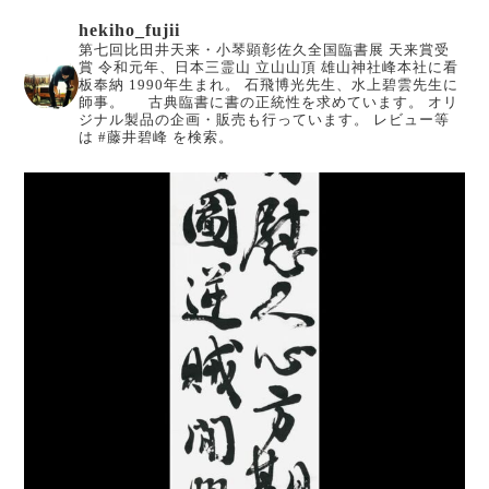
hekiho_fujii
第七回比田井天来・小琴顕彰佐久全国臨書展 天来賞受
賞
令和元年、日本三霊山 立山山頂 雄山神社峰本社に看
板奉納
1990年生まれ。
石飛博光先生、水上碧雲先生に
師事。
古典臨書に書の正統性を求めています。
オリ
ジナル製品の企画・販売も行っています。
レビュー等
は #藤井碧峰 を検索。