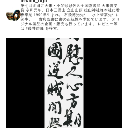
hekiho_fujii
第七回比田井天来・小琴顕彰佐久全国臨書展 天来賞受
賞
令和元年、日本三霊山 立山山頂 雄山神社峰本社に看
板奉納
1990年生まれ。
石飛博光先生、水上碧雲先生に
師事。
古典臨書に書の正統性を求めています。
オリ
ジナル製品の企画・販売も行っています。
レビュー等
は #藤井碧峰 を検索。