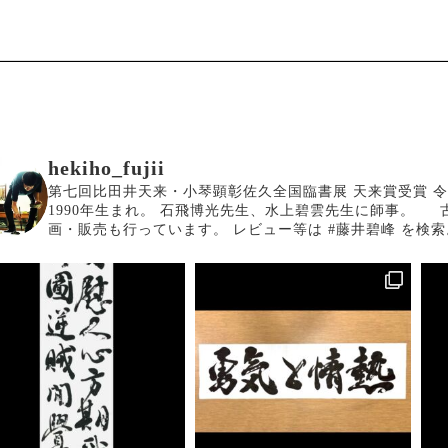
hekiho_fujii
第七回比田井天来・小琴顕彰佐久全国臨書展 天来賞受賞
令
1990年生まれ。
石飛博光先生、水上碧雲先生に師事。
画・販売も行っています。
レビュー等は #藤井碧峰 を検索