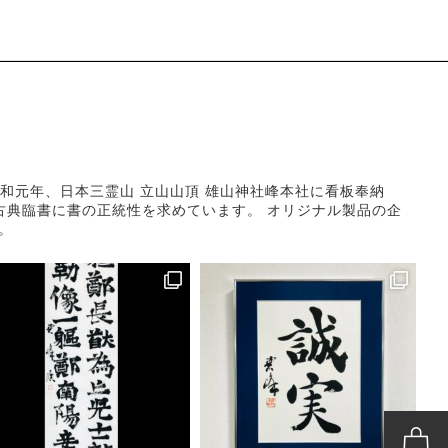
和元年、日本三霊山 立山山頂 雄山神社峰本社に看板奉納
古典臨書に書の正統性を求めています。
オリジナル製品の企
。