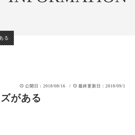
正統派彫刻表札【か
看板、題
まぼこ彫り】
自然風景
正統派彫刻表札【浮
「春夏秋
き彫り】
ある
：2018/08/16 /
：2018/09/1
公開日
最終更新日
ッズがある