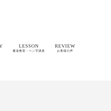
Y
LESSON
REVIEW
書道教室・ペン字講座
お客様の声
井碧峰作品
8/2(日)【縁空×書道家
8～2022年
藤井碧峰×菓子処あら
木 美文字講座と和ス
イーツ】開催
井碧峰作品
3年～
【藤井碧峰書道教
室】のご案内｜砺波
ギャラリー
教室・金沢教室
商品ロゴ、