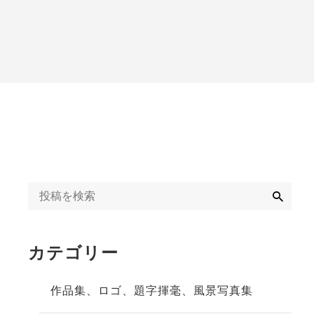
字揮毫
◆◇日刊オンライン
タクト教室紹介記事
ギャラリー
◇◆2020年
冬」
◆◇週末、金沢。書
道教室体験記事
◇◆2023年
検
索
カテゴリー
作品集、ロゴ、題字揮毫、風景写真集