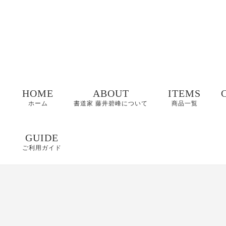
HOME
ABOUT
ITEMS
ホーム
書道家 藤井碧峰について
商品一覧
命名書
GUIDE
ご利用ガイド
表札
FAQ
書作品
特定商取引に基づく
表記