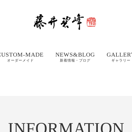
CUSTOM-MADE
NEWS&BLOG
GALLER
オーダーメイド
新着情報・ブログ
ギャラリー
額、掛け軸や木製看
書道お役立ちコンテ
書道家 藤
板などの【書作品の
ンツ
集① 201
制作】
書体ギャラリー｜楷
書・行書・隷書
書道・習字の豆知識
書道家 藤
店名・商品ロゴ、墓
コラム
集② 202
石、表札などの【筆
木製表札の取付方法｜
文字データ制作】
INFORMATION
書道家藤井碧峰流
制作事例
写真で解説
【本気の仕事論】
｜店名・