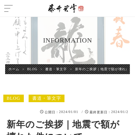
INFORMATION
ホーム
>
BLOG
>
書道・筆文字
>
新年のご挨拶｜地震で額が壊れた件
BLOG
書道・筆文字
：2024/01/01 /
：2024/01/2
公開日
最終更新日
新年のご挨拶｜地震で額が