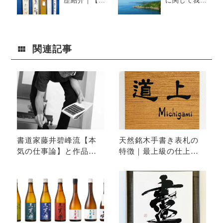
歴紹介｜【書
に関して我々
の三人展】に
がすべきこと
学ぶ書道の奥
深さ
関連記事
書道家藤井碧峰流【本
天然銘木手書き表札の
気の仕事論】と作品集
特徴｜最上級の仕上が
②ページについて
りへのこだわり