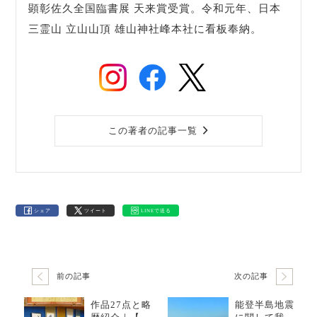
顕彰佐久全国臨書展 天来賞受賞。令和元年、日本
三霊山 立山山頂 雄山神社峰本社に看板奉納。
この著者の記事一覧
シェア
ツイート
LINEで送る
前の記事
次の記事
作品27点と略
能登半島地震