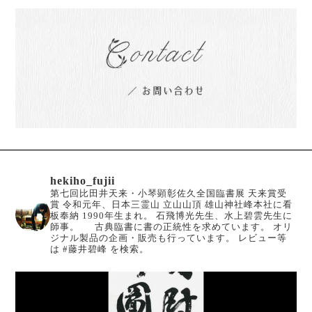
hekiho_fujii
第七回比田井天来・小琴顕彰佐久全国臨書展 天来賞受
賞
令和元年、日本三霊山 立山山頂 雄山神社峰本社に看
板奉納
1990年生まれ。
石飛博光先生、水上碧雲先生に
師事。
古典臨書に書の正統性を求めています。
オリ
ジナル製品の企画・販売も行っています。
レビュー等
は #藤井碧峰 を検索。