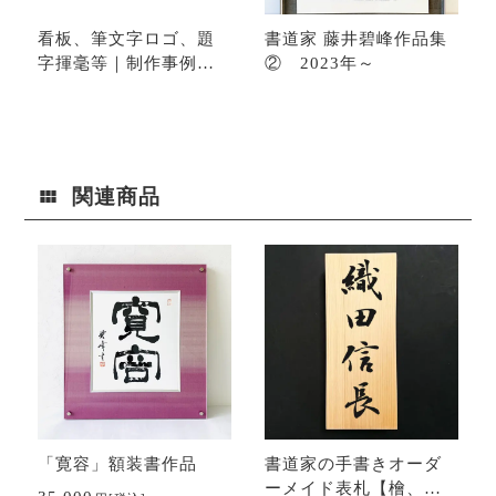
看板、筆文字ロゴ、題
書道家 藤井碧峰作品集
字揮毫等｜制作事例ギ
② 2023年～
ャラリー
関連商品
「寛容」額装書作品
書道家の手書きオーダ
ーメイド表札【檜、