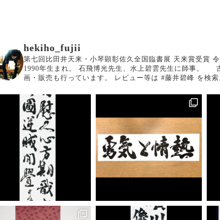
hekiho_fujii
第七回比田井天来・小琴顕彰佐久全国臨書展 天来賞受賞
令
1990年生まれ。
石飛博光先生、水上碧雲先生に師事。
画・販売も行っています。
レビュー等は #藤井碧峰 を検索