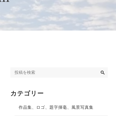
字揮毫
◆◇日刊オンライン
タクト教室紹介記事
ギャラリー
◇◆2020年
冬」
◆◇週末、金沢。書
道教室体験記事
◇◆2023年
検
索
カテゴリー
作品集、ロゴ、題字揮毫、風景写真集