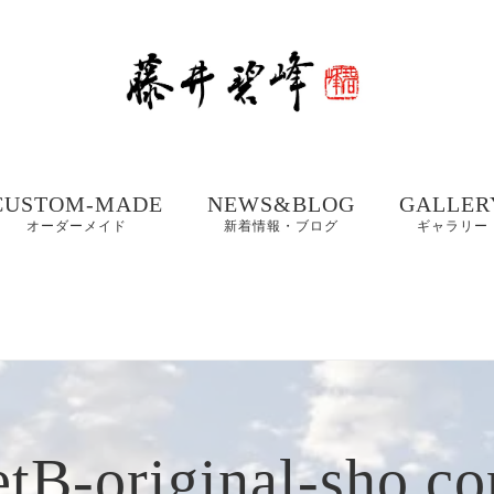
CUSTOM-MADE
NEWS&BLOG
GALLER
オーダーメイド
新着情報・ブログ
ギャラリー
額、掛け軸や木製看
書道お役立ちコンテ
書道家 藤
板などの【書作品の
ンツ
集① 201
制作】
書体ギャラリー｜楷
書・行書・隷書
書道・習字の豆知識
書道家 藤
店名・商品ロゴ、墓
コラム
集② 202
石、表札などの【筆
木製表札の取付方法｜
文字データ制作】
etB-original-sho.c
書道家藤井碧峰流
制作事例
写真で解説
【本気の仕事論】
｜店名・