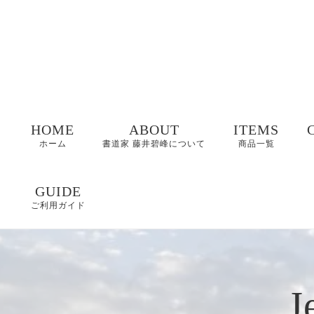
HOME
ABOUT
ITEMS
ホーム
書道家 藤井碧峰について
商品一覧
命名書
GUIDE
ご利用ガイド
表札
FAQ
書作品
特定商取引に基づく
J
表記