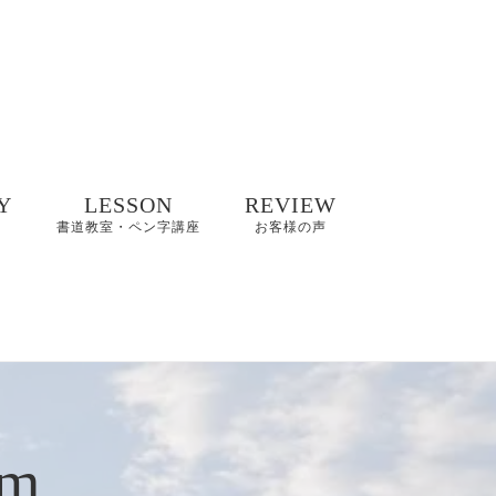
Y
LESSON
REVIEW
書道教室・ペン字講座
お客様の声
井碧峰作品
8/2(日)【縁空×書道家
8～2022年
藤井碧峰×菓子処あら
木 美文字講座と和ス
イーツ】開催
井碧峰作品
3年～
【藤井碧峰書道教
室】のご案内｜砺波
om
ギャラリー
教室・金沢教室
商品ロゴ、