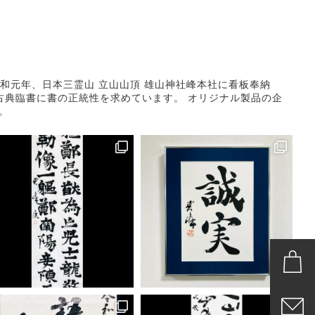
和元年、日本三霊山 立山山頂 雄山神社峰本社に看板奉納
古典臨書に書の正統性を求めています。
オリジナル製品の企
。