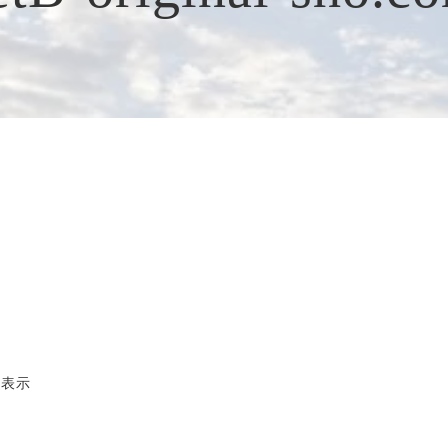
正統派彫刻表札【か
看板、題
まぼこ彫り】
自然風景
正統派彫刻表札【浮
「春夏秋
き彫り】
件表示