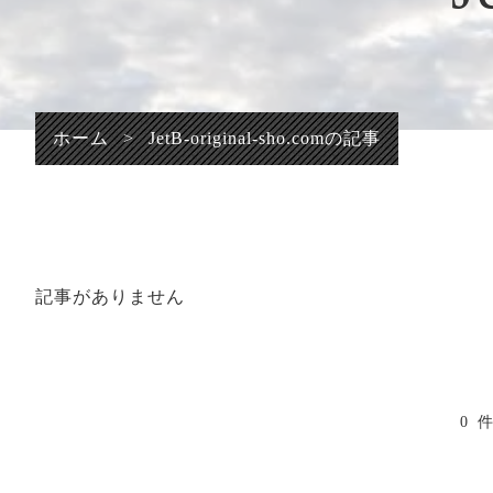
プライバシーポリシ
ー
ホーム
>
JetB-original-sho.comの記事
記事がありません
0 