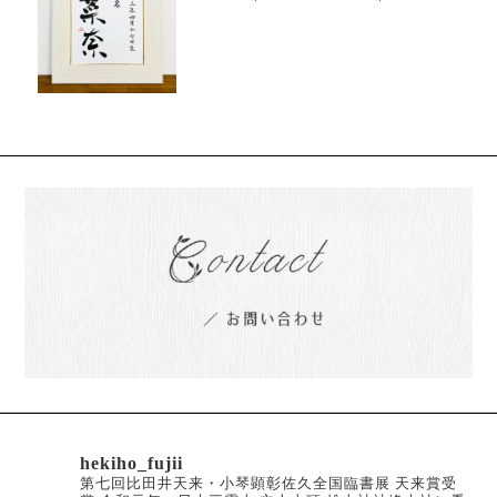
い、贈り物
hekiho_fujii
第七回比田井天来・小琴顕彰佐久全国臨書展 天来賞受