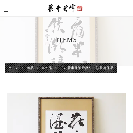
ITEMS
ホーム
>
商品
>
書作品
>
「花看半開酒飲微酔」額装書作品