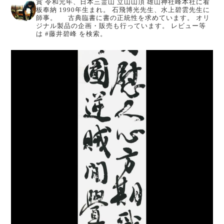
賞
令和元年、日本三霊山 立山山頂 雄山神社峰本社に看
板奉納
1990年生まれ。
石飛博光先生、水上碧雲先生に
師事。
古典臨書に書の正統性を求めています。
オリ
ジナル製品の企画・販売も行っています。
レビュー等
は #藤井碧峰 を検索。