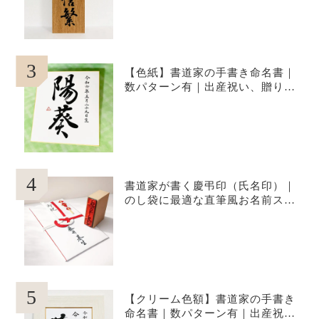
3
【色紙】書道家の手書き命名書｜
数パターン有｜出産祝い、贈り物
に
4
書道家が書く慶弔印（氏名印）｜
のし袋に最適な直筆風お名前スタ
ンプ（役職・社名オプション対
応）
5
【クリーム色額】書道家の手書き
命名書｜数パターン有｜出産祝