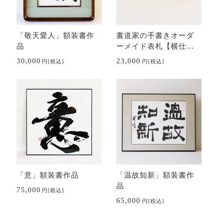
「敬天愛人」額装書作
書道家の手書きオーダ
品
ーメイド表札【横仕
様】
30,000
23,000
円
[税込]
円
[税込]
「意」額装書作品
「温故知新」額装書作
品
75,000
円
[税込]
65,000
円
[税込]